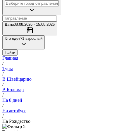
Даты
08.08.2026 - 15.08.2026
Кто едет?
1 взрослый
Найти
Главная
/
Туры
/
В Швейцарию
/
В Кольмар
/
На 8 дней
/
На автобусе
/
На Рождество
5