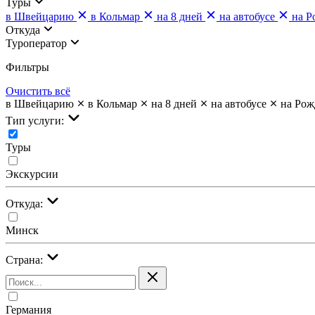
Туры
в Швейцарию
в Кольмар
на 8 дней
на автобусе
на Р
Откуда
Туроператор
Фильтры
Очистить всё
в Швейцарию
в Кольмар
на 8 дней
на автобусе
на Рож
Тип услуги:
Туры
Экскурсии
Откуда:
Минск
Страна:
Германия