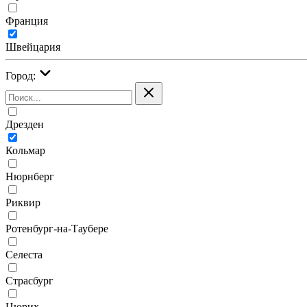
Франция
Швейцария
Город:
Дрезден
Кольмар
Нюрнберг
Риквир
Ротенбург-на-Таубере
Селеста
Страсбург
Цюрих