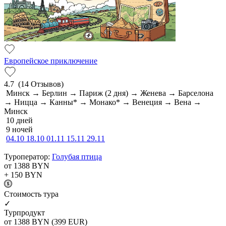
Европейское приключение
4.7
(14 Отзывов)
Минск → Берлин → Париж (2 дня) → Женева → Барселона
→ Ницца → Канны* → Монако* → Венеция → Вена →
Минск
10 дней
9 ночей
04.10
18.10
01.11
15.11
29.11
Туроператор:
Голубая птица
от 1388
BYN
+ 150
BYN
Cтоимость тура
✓
Турпродукт
от 1388
BYN
(399 EUR)