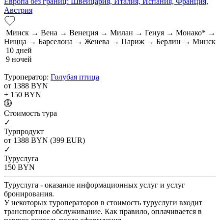
Европа без границ: Швейцария, Италия, Испания, Франция,
Австрия
Минск → Вена → Венеция → Милан → Генуя → Монако* →
Ницца → Барселона → Женева → Париж → Берлин → Минск
10 дней
9 ночей
Туроператор:
Голубая птица
от 1388
BYN
+ 150
BYN
Cтоимость тура
✓
Турпродукт
от 1388
BYN
(399 EUR)
✓
Туруслуга
150
BYN
Туруслуга - оказание информационных услуг и услуг
бронирования.
У некоторых туроператоров в стоимость туруслуги входит
транспортное обслуживание. Как правило, оплачивается в