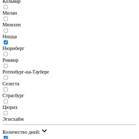
Кольмар
Милан
Мюнхен
Ницца
Нюрнберг
Риквир
Ротенбург-на-Таубере
Селеста
Страсбург
Цюрих
Эгисхайм
Количество дней: