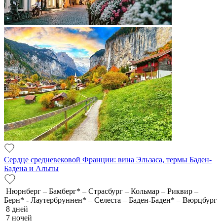
Сердце средневековой Франции: вина Эльзаса, термы Баден-
Бадена и Альпы
Нюрнберг – Бамберг* – Страсбург – Кольмар – Риквир –
Берн* - Лаутербруннен* – Селеста – Баден-Баден* – Вюрцбург
8 дней
7 ночей