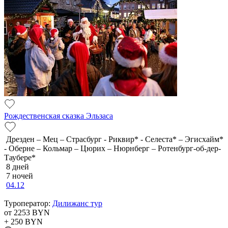
Рождественская сказка Эльзаса
Дрезден – Мец – Страсбург - Риквир* - Селеста* – Эгисхайм*
- Оберне – Кольмар – Цюрих – Нюрнберг – Ротенбург-об-дер-
Таубере*
8 дней
7 ночей
04.12
Туроператор:
Дилижанс тур
от 2253
BYN
+ 250
BYN