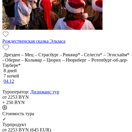
Рождественская сказка Эльзаса
Дрезден – Мец – Страсбург - Риквир* - Селеста* – Эгисхайм*
- Оберне – Кольмар – Цюрих – Нюрнберг – Ротенбург-об-дер-
Таубере*
8 дней
7 ночей
04.12
Туроператор:
Дилижанс тур
от 2253
BYN
+ 250
BYN
Cтоимость тура
✓
Турпродукт
от 2253
BYN
(645 EUR)