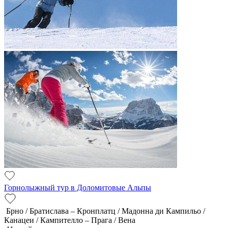
Горнолыжный тур в Доломитовые Альпы
Брно / Братислава – Кронплатц / Мадонна ди Кампильо /
Канацеи / Кампителло – Прага / Вена