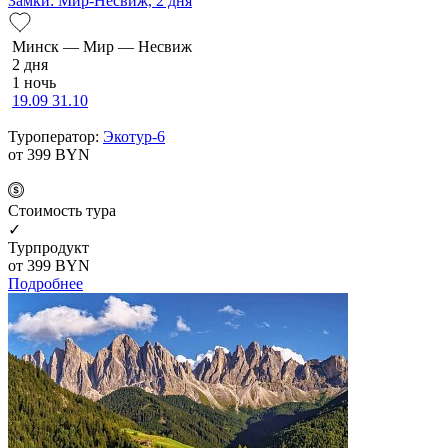
Замки: Мир-Несвиж, 2 дня
Минск — Мир — Несвиж
2 дня
1 ночь
19.09
31.10
Туроператор:
Экотур-6
от 399
BYN
Cтоимость тура
✓
Турпродукт
от 399
BYN
Подробнее