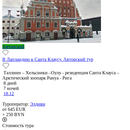
Авторский
В Лапландию к Санта Клаусу. Авторский тур
Таллинн – Хельсинки –Оулу - резиденция Санта Клауса –
Арктический зоопарк Рануа - Рига
8 дней
7 ночей
18.12
Туроператор:
Элдиви
от 645
EUR
+ 250
BYN
Cтоимость тура