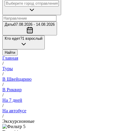
Даты
07.08.2026 - 14.08.2026
Кто едет?
1 взрослый
Найти
Главная
/
Туры
/
В Швейцарию
/
В Риквир
/
На 7 дней
/
На автобусе
/
Экскурсионные
5