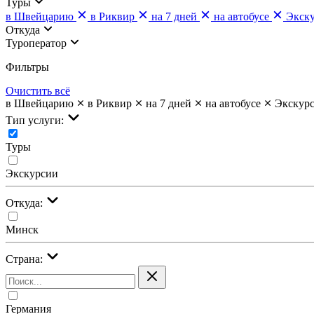
Туры
в Швейцарию
в Риквир
на 7 дней
на автобусе
Экск
Откуда
Туроператор
Фильтры
Очистить всё
в Швейцарию
в Риквир
на 7 дней
на автобусе
Экскур
Тип услуги:
Туры
Экскурсии
Откуда:
Минск
Страна:
Германия