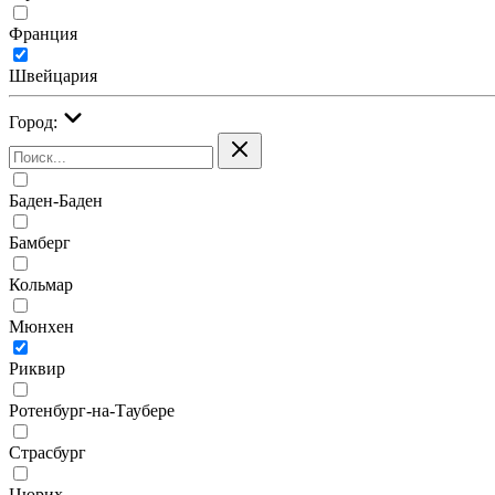
Франция
Швейцария
Город:
Баден-Баден
Бамберг
Кольмар
Мюнхен
Риквир
Ротенбург-на-Таубере
Страсбург
Цюрих