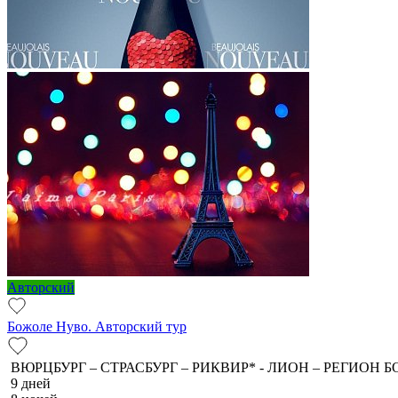
Авторский
Божоле Нуво. Авторский тур
ВЮРЦБУРГ – СТРАСБУРГ – РИКВИР* - ЛИОН – РЕГИОН Б
9 дней