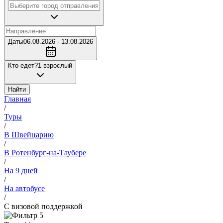
Даты
06.08.2026 - 13.08.2026
Кто едет?
1 взрослый
Найти
Главная
/
Туры
/
В Швейцарию
/
В Ротенбург-на-Таубере
/
На 9 дней
/
На автобусе
/
С визовой поддержкой
5