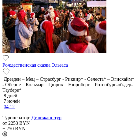
Рождественская сказка Эльзаса
Дрезден – Мец – Страсбург - Риквир* - Селеста* – Эгисхайм*
- Оберне – Кольмар – Цюрих – Нюрнберг – Ротенбург-об-дер-
Таубере*
8 дней
7 ночей
04.12
Туроператор:
Дилижанс тур
от 2253
BYN
+ 250
BYN