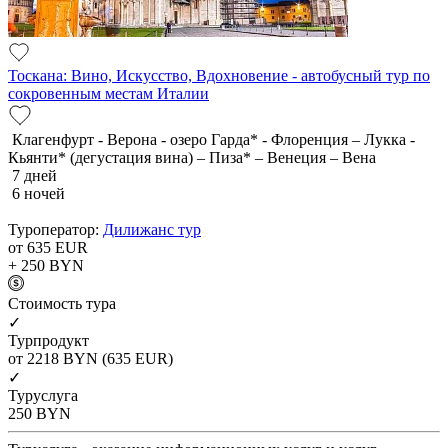
Тоскана: Вино, Искусство, Вдохновение - автобусный тур по
сокровенным местам Италии
Клагенфурт - Верона - озеро Гарда* - Флоренция – Лукка -
Кьянти* (дегустация вина) – Пиза* – Венеция – Вена
7 дней
6 ночей
Туроператор:
Дилижанс тур
от 635
EUR
+ 250
BYN
Cтоимость тура
✓
Турпродукт
от 2218
BYN
(635 EUR)
✓
Туруслуга
250
BYN