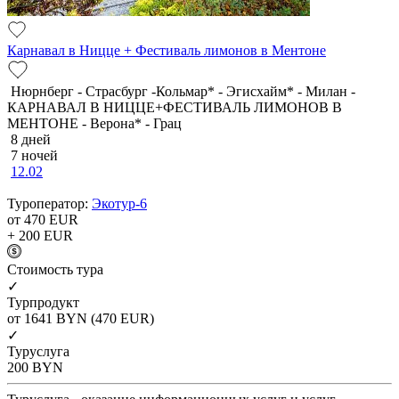
Карнавал в Ницце + Фестиваль лимонов в Ментоне
Нюрнберг - Страсбург -Кольмар* - Эгисхайм* - Милан -
КАРНАВАЛ В НИЦЦЕ+ФЕСТИВАЛЬ ЛИМОНОВ В
МЕНТОНЕ - Верона* - Грац
8 дней
7 ночей
12.02
Туроператор:
Экотур-6
от 470
EUR
+ 200
EUR
Cтоимость тура
✓
Турпродукт
от 1641
BYN
(470 EUR)
✓
Туруслуга
200
BYN