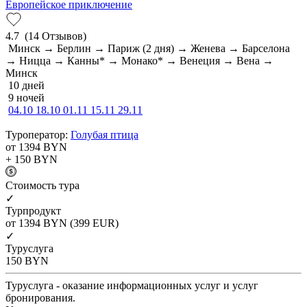
Европейское приключение
4.7
(14 Отзывов)
Минск → Берлин → Париж (2 дня) → Женева → Барселона
→ Ницца → Канны* → Монако* → Венеция → Вена →
Минск
10 дней
9 ночей
04.10
18.10
01.11
15.11
29.11
Туроператор:
Голубая птица
от 1394
BYN
+ 150
BYN
Cтоимость тура
✓
Турпродукт
от 1394
BYN
(399 EUR)
✓
Туруслуга
150
BYN
Туруслуга - оказание информационных услуг и услуг
бронирования.