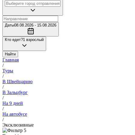
Даты
08.08.2026 - 15.08.2026
Кто едет?
1 взрослый
Найти
Главная
/
Туры
/
В Швейцарию
/
В Зальцбург
/
На 9 дней
/
На автобусе
/
Эксклюзивные
5