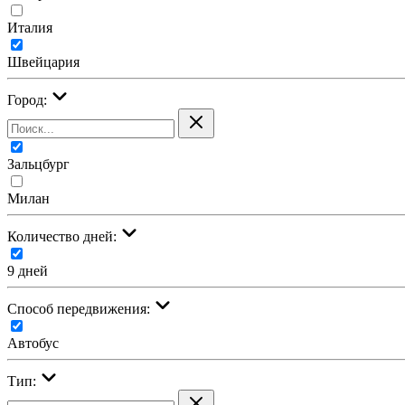
Италия
Швейцария
Город:
Зальцбург
Милан
Количество дней:
9 дней
Cпособ передвижения:
Автобус
Тип: