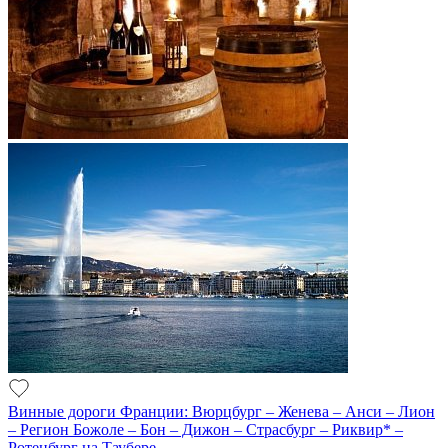
Винные дороги Франции: Вюрцбург – Женева – Анси – Лион
– Регион Божоле – Бон – Дижон – Страсбург – Риквир* –
Ротенбург на Таубере