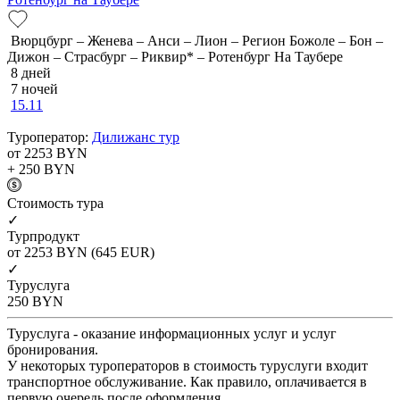
Вюрцбург – Женева – Анси – Лион – Регион Божоле – Бон –
Дижон – Страсбург – Риквир* – Ротенбург На Таубере
8 дней
7 ночей
15.11
Туроператор:
Дилижанс тур
от 2253
BYN
+ 250
BYN
Cтоимость тура
✓
Турпродукт
от 2253
BYN
(645 EUR)
✓
Туруслуга
250
BYN
Туруслуга - оказание информационных услуг и услуг
бронирования.
У некоторых туроператоров в стоимость туруслуги входит
транспортное обслуживание. Как правило, оплачивается в
первую очередь после оформления.