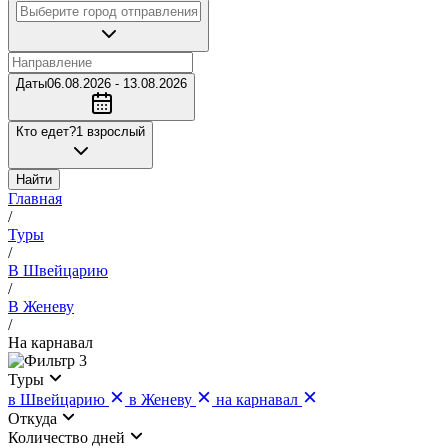
Даты
06.08.2026 - 13.08.2026
Кто едет?
1 взрослый
Найти
Главная
/
Туры
/
В Швейцарию
/
В Женеву
/
На карнавал
3
Туры
в Швейцарию
в Женеву
на карнавал
Откуда
Количество дней