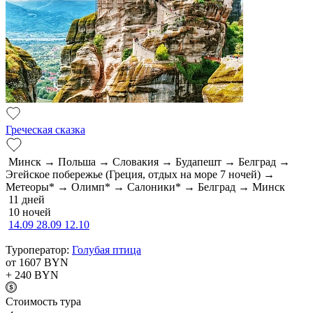
Греческая сказка
Минск → Польша → Словакия → Будапешт → Белград →
Эгейское побережье (Греция, отдых на море 7 ночей) →
Метеоры* → Олимп* → Салоники* → Белград → Минск
11 дней
10 ночей
14.09
28.09
12.10
Туроператор:
Голубая птица
от 1607
BYN
+ 240
BYN
Cтоимость тура