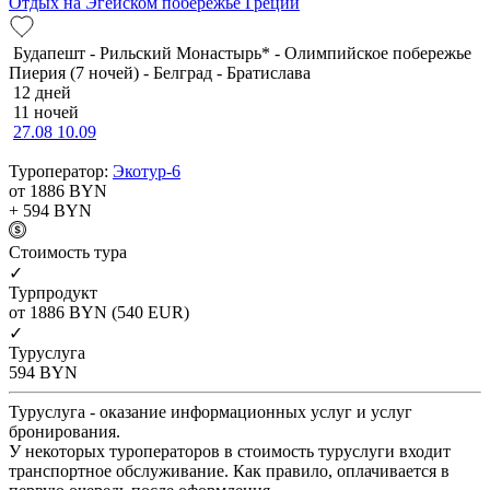
Отдых на Эгейском побережье Греции
Будапешт - Рильский Монастырь* - Олимпийское побережье
Пиерия (7 ночей) - Белград - Братислава
12 дней
11 ночей
27.08
10.09
Туроператор:
Экотур-6
от 1886
BYN
+ 594
BYN
Cтоимость тура
✓
Турпродукт
от 1886
BYN
(540 EUR)
✓
Туруслуга
594
BYN
Туруслуга - оказание информационных услуг и услуг
бронирования.
У некоторых туроператоров в стоимость туруслуги входит
транспортное обслуживание. Как правило, оплачивается в