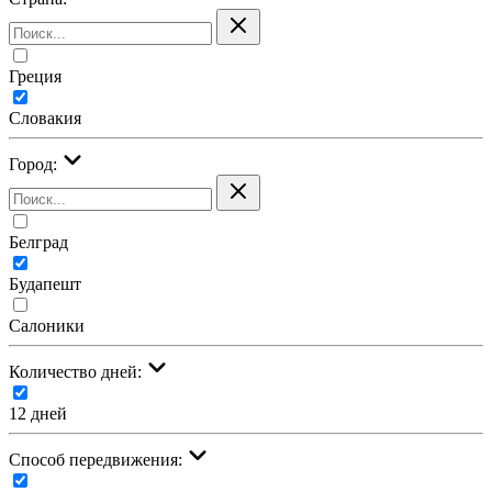
Греция
Словакия
Город:
Белград
Будапешт
Салоники
Количество дней:
12 дней
Cпособ передвижения: