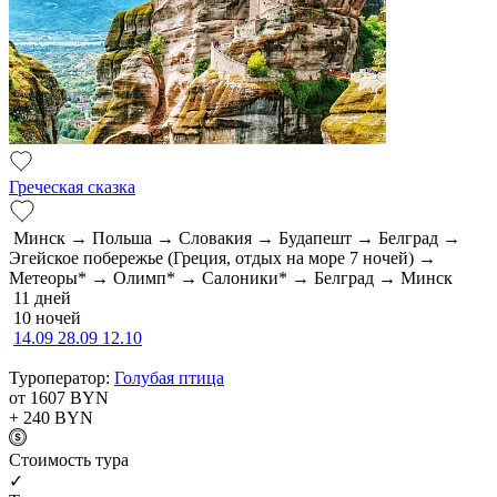
Греческая сказка
Минск → Польша → Словакия → Будапешт → Белград →
Эгейское побережье (Греция, отдых на море 7 ночей) →
Метеоры* → Олимп* → Салоники* → Белград → Минск
11 дней
10 ночей
14.09
28.09
12.10
Туроператор:
Голубая птица
от 1607
BYN
+ 240
BYN
Cтоимость тура
✓