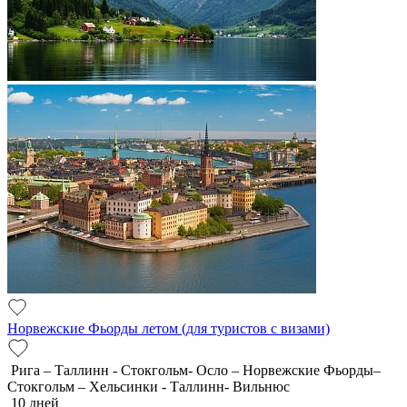
Норвежские Фьорды летом (для туристов с визами)
Рига – Таллинн - Стокгольм- Осло – Норвежские Фьорды–
Стокгольм – Хельсинки - Таллинн- Вильнюс
10 дней