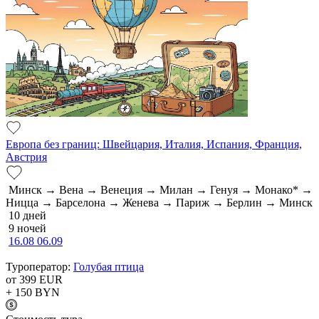
Европа без границ: Швейцария, Италия, Испания, Франция,
Австрия
Минск → Вена → Венеция → Милан → Генуя → Монако* →
Ницца → Барселона → Женева → Париж → Берлин → Минск
10 дней
9 ночей
16.08
06.09
Туроператор:
Голубая птица
от 399
EUR
+ 150
BYN