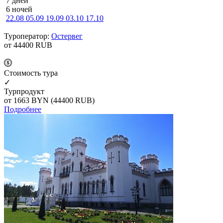
7 дней
6 ночей
22.08
05.09
19.09
03.10
17.10
Туроператор:
Остервег
от 44400
RUB
Cтоимость тура
✓
Турпродукт
от 1663
BYN
(44400 RUB)
Подробнее