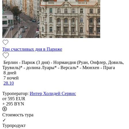
Три счастливых дня в Париже
Берлин - Париж (3 дня) - Нормандия (Руан, Онфлер, Довиль,
Трувиль)* - долина Луары* - Версаль* - Мюнхен - Прага
8 дней
7 ночей
28.10
Туроператор:
Интер Холидей Сервис
от 595
EUR
+ 295
BYN
Cтоимость тура
✓
Турпродукт