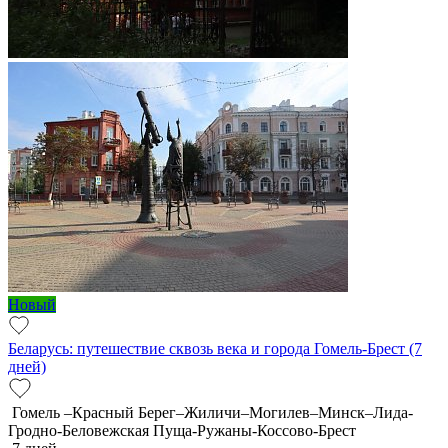
Новый
Беларусь: путешествие сквозь века и города Гомель-Брест (7
дней)
Гомель –Красный Берег–Жиличи–Могилев–Минск–Лида-
Гродно-Беловежская Пуща-Ружаны-Коссово-Брест