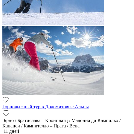
Горнолыжный тур в Доломитовые Альпы
Брно / Братислава – Кронплатц / Мадонна ди Кампильо /
Канацеи / Кампителло – Прага / Вена
11 дней