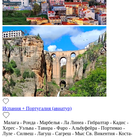
Испания + Португалия (авиатур)
Малага - Ронда - Марбелья - Ла Линеа - Гибралтар - Кадис -
Херес - Уэльва - Тавира - Фаро - Альбуфейра - Портимао -
Луле - Силвеш - Лагуш - Сагреш - Мыс Св. Викентия - Коста-