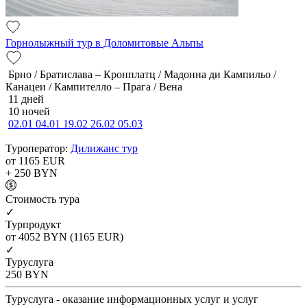
Горнолыжный тур в Доломитовые Альпы
Брно / Братислава – Кронплатц / Мадонна ди Кампильо /
Канацеи / Кампителло – Прага / Вена
11 дней
10 ночей
02.01
04.01
19.02
26.02
05.03
Туроператор:
Дилижанс тур
от 1165
EUR
+ 250
BYN
Cтоимость тура
✓
Турпродукт
от 4052
BYN
(1165 EUR)
✓
Туруслуга
250
BYN
Туруслуга - оказание информационных услуг и услуг