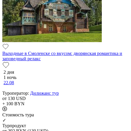
Выходные в Смоленске со вкусом: дворянская романтика и
заповедный релакс
2 дня
1 ночь
22.08
Туроператор:
Дилижанс тур
от 130
USD
+ 100
BYN
Cтоимость тура
✓
Турпродукт
от 392
BYN
(130 USD)