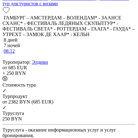
тур для туристов с визами
ГАМБУРГ – АМСТЕРДАМ – ВОЛЕНДАМ* - ЗААНСЕ
СХАНС* - ФЕСТИВАЛЬ ЛЕДЯНЫХ СКУЛЬПТУР* -
ФЕСТИВАЛЬ СВЕТА* - РОТТЕРДАМ – ГААГА* - ГАУДА* –
УТРЕХТ – ЗАМОК ДЕ ХААР* - КЕЛЬН
8 дней
7 ночей
08.12
Туроператор:
Элдиви
от 685
EUR
+ 250
BYN
Cтоимость тура
✓
Турпродукт
от 2382
BYN
(685 EUR)
✓
Туруслуга
250
BYN
Туруслуга - оказание информационных услуг и услуг
бронирования.