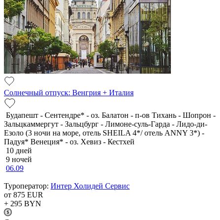
Солнечный отпуск: Венгрия + Италия
Будапешт - Сентендре* - оз. Балатон - п-ов Тихань - Шопрон -
Зальцкаммергут - Зальцбург - Лимоне-суль-Гарда - Лидо-ди-
Езоло (3 ночи на море, отель SHEILA 4*/ отель ANNY 3*) -
Падуя* Венеция* - оз. Хевиз - Кестхей
10 дней
9 ночей
06.09
Туроператор:
Интер Холидей Сервис
от 875
EUR
+ 295
BYN