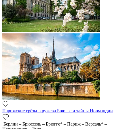
Парижские грёзы, кружева Брюгге и тайны Нормандии
Берлин – Брюссель – Брюгге* – Париж – Версаль* –