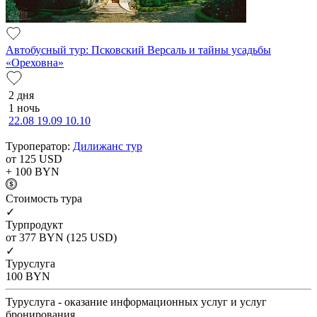
Автобусный тур: Псковский Версаль и тайны усадьбы
«Ореховна»
2 дня
1 ночь
22.08
19.09
10.10
Туроператор:
Дилижанс тур
от 125
USD
+ 100
BYN
Cтоимость тура
✓
Турпродукт
от 377
BYN
(125 USD)
✓
Туруслуга
100
BYN
Туруслуга - оказание информационных услуг и услуг
бронирования.