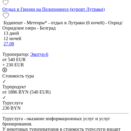
Отдых в Греции на Пелопоннесе (курорт Лутраки)
Будапешт - Метеоры* - отдых в Лутраки (6 ночей) - Охрид/
Охридское озеро - Белград
13 дней
12 ночей
27.08
Туроператор:
Экотур-6
от 540
EUR
+ 230
EUR
Cтоимость тура
✓
Турпродукт
от 1886
BYN
(540 EUR)
✓
Туруслуга
230
BYN
Туруслуга - оказание информационных услуг и услуг
бронирования.
У некоторых туроператоров в стоимость туруслуги входит