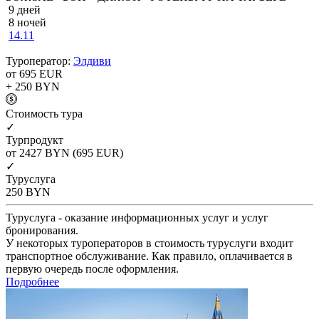
9 дней
8 ночей
14.11
Туроператор:
Элдиви
от 695
EUR
+ 250
BYN
Cтоимость тура
✓
Турпродукт
от 2427
BYN
(695 EUR)
✓
Туруслуга
250
BYN
Туруслуга - оказание информационных услуг и услуг
бронирования.
У некоторых туроператоров в стоимость туруслуги входит
транспортное обслуживание. Как правило, оплачивается в
первую очередь после оформления.
Подробнее