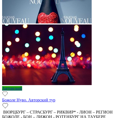
Авторский
Божоле Нуво. Авторский тур
ВЮРЦБУРГ – СТРАСБУРГ – РИКВИР* - ЛИОН – РЕГИОН
БОЖОЛЕ - БОН – ДИЖОН - РОТЕНБУРГ НА ТАУБЕРЕ