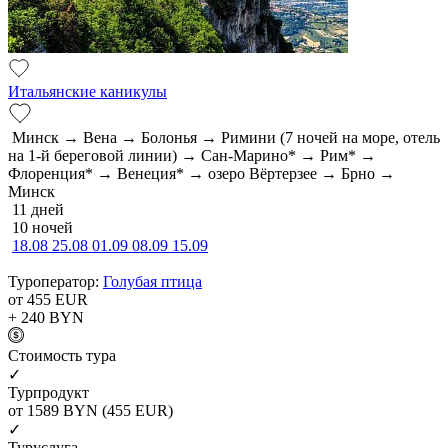
Итальянские каникулы
Минск → Вена → Болонья → Римини (7 ночей на море, отель
на 1-й береговой линии) → Сан-Марино* → Рим* →
Флоренция* → Венеция* → озеро Вёртерзее → Брно →
Минск
11 дней
10 ночей
18.08
25.08
01.09
08.09
15.09
Туроператор:
Голубая птица
от 455
EUR
+ 240
BYN
Cтоимость тура
✓
Турпродукт
от 1589
BYN
(455 EUR)
✓
Туруслуга