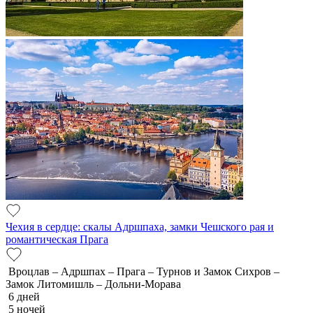
Чехия в сердце: скалы Адршпаха, замки Чешского рая и
романтическая Прага
Вроцлав – Адршпах – Прага – Турнов и Замок Сихров –
Замок Литомишль – Дольни-Морава
6 дней
5 ночей