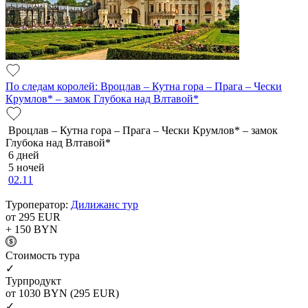
По следам королей: Вроцлав – Кутна гора – Прага – Чески
Крумлов* – замок Глубока над Влтавой*
Вроцлав – Кутна гора – Прага – Чески Крумлов* – замок
Глубока над Влтавой*
6 дней
5 ночей
02.11
Туроператор:
Дилижанс тур
от 295
EUR
+ 150
BYN
Cтоимость тура
✓
Турпродукт
от 1030
BYN
(295 EUR)
✓