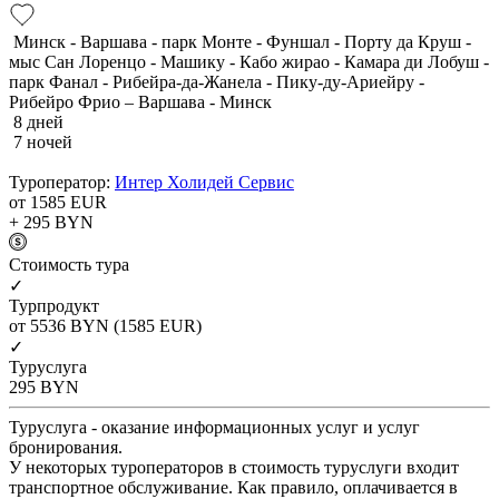
Минск - Варшава - парк Монте - Фуншал - Порту да Круш -
мыс Сан Лоренцо - Машику - Кабо жирао - Камара ди Лобуш -
парк Фанал - Рибейра-да-Жанела - Пику-ду-Ариейру -
Рибейро Фрио – Варшава - Минск
8 дней
7 ночей
Туроператор:
Интер Холидей Сервис
от 1585
EUR
+ 295
BYN
Cтоимость тура
✓
Турпродукт
от 5536
BYN
(1585 EUR)
✓
Туруслуга
295
BYN
Туруслуга - оказание информационных услуг и услуг
бронирования.
У некоторых туроператоров в стоимость туруслуги входит
транспортное обслуживание. Как правило, оплачивается в