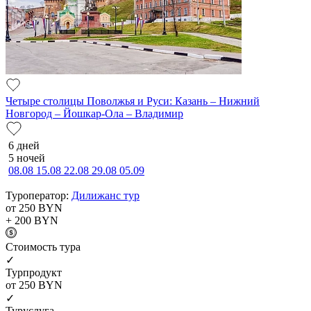
Четыре столицы Поволжья и Руси: Казань – Нижний
Новгород – Йошкар-Ола – Владимир
6 дней
5 ночей
08.08
15.08
22.08
29.08
05.09
Туроператор:
Дилижанс тур
от 250
BYN
+ 200
BYN
Cтоимость тура
✓
Турпродукт
от 250
BYN
✓
Туруслуга