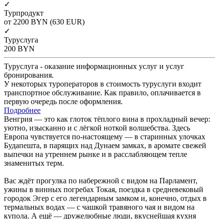
✓
Турпродукт
от 2200
BYN
(630 EUR)
✓
Туруслуга
200
BYN
Туруслуга - оказание информационных услуг и услуг
бронирования.
У некоторых туроператоров в стоимость туруслуги входит
транспортное обслуживание. Как правило, оплачивается в
первую очередь после оформления.
Подробнее
Венгрия — это как глоток тёплого вина в прохладный вечер:
уютно, изысканно и с лёгкой ноткой волшебства. Здесь
Европа чувствуется по-настоящему — в старинных улочках
Будапешта, в парящих над Дунаем замках, в аромате свежей
выпечки на утреннем рынке и в расслабляющем тепле
знаменитых терм.
Вас ждёт прогулка по набережной с видом на Парламент,
ужины в винных погребах Токая, поездка в средневековый
городок Эгер с его легендарным замком и, конечно, отдых в
термальных водах — с чашкой травяного чая и видом на
купола. А ещё — дружелюбные люди, вкуснейшая кухня