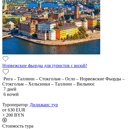
Норвежские фьорды для туристов с визой!
Рига – Таллинн – Стокгольм – Осло – Норвежские Фьорды –
Стокгольм – Хельсинки – Таллинн – Вильнюс
7 дней
6 ночей
Туроператор:
Дилижанс тур
от 630
EUR
+ 200
BYN
Cтоимость тура