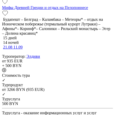
Мифы Древней Греции и отдых на Пелопоннесе
Будапешт – Белград – Каламбака – Метеоры* – отдых на
Ионическом побережье (термальный курорт Лутраки) –
Афины*– Коринф*– Салоники – Рильский монастырь – Эгер
– Долина красавиц*
15 дней
14 ночей
21.08
11.09
Туроператор:
Элдиви
от 935
EUR
+ 500
BYN
Cтоимость тура
✓
Турпродукт
от 3266
BYN
(935 EUR)
✓
Туруслуга
500
BYN
Туруслуга - оказание информационных услуг и услуг