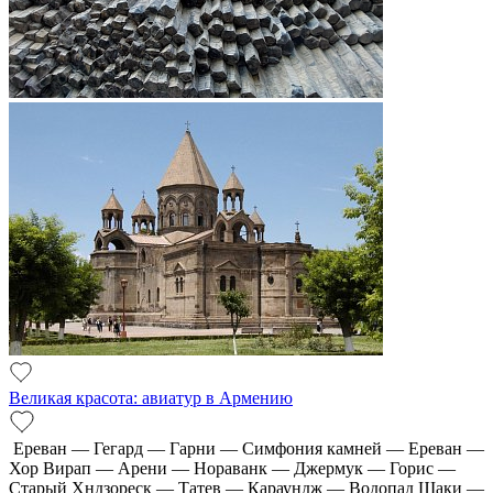
Великая красота: авиатур в Армению
Ереван — Гегард — Гарни — Симфония камней — Ереван —
Хор Вирап — Арени — Нораванк — Джермук — Горис —
Старый Хндзореск — Татев — Караундж — Водопад Шаки —