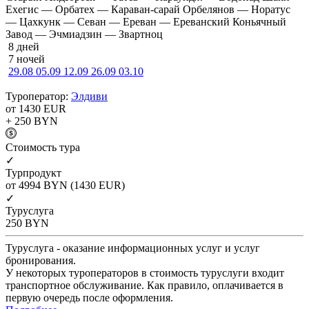
Ехегис — Орбатех — Караван-сарай Орбелянов — Норатус
— Цахкунк — Севан — Ереван — Ереванский Коньячный
Завод — Эчмиадзин — Звартноц
8 дней
7 ночей
29.08
05.09
12.09
26.09
03.10
Туроператор:
Элдиви
от 1430
EUR
+ 250
BYN
Cтоимость тура
✓
Турпродукт
от 4994
BYN
(1430 EUR)
✓
Туруслуга
250
BYN
Туруслуга - оказание информационных услуг и услуг
бронирования.
У некоторых туроператоров в стоимость туруслуги входит
транспортное обслуживание. Как правило, оплачивается в
первую очередь после оформления.