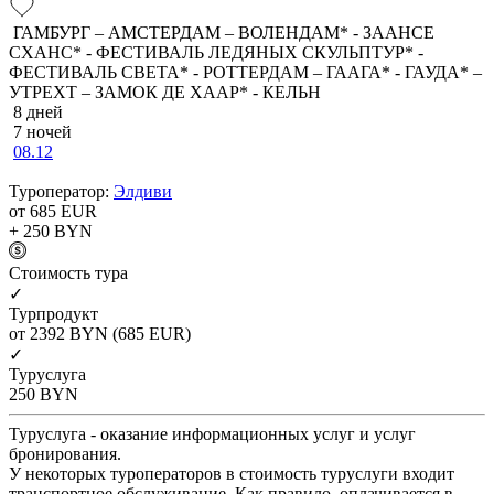
ГАМБУРГ – АМСТЕРДАМ – ВОЛЕНДАМ* - ЗААНСЕ
СХАНС* - ФЕСТИВАЛЬ ЛЕДЯНЫХ СКУЛЬПТУР* -
ФЕСТИВАЛЬ СВЕТА* - РОТТЕРДАМ – ГААГА* - ГАУДА* –
УТРЕХТ – ЗАМОК ДЕ ХААР* - КЕЛЬН
8 дней
7 ночей
08.12
Туроператор:
Элдиви
от 685
EUR
+ 250
BYN
Cтоимость тура
✓
Турпродукт
от 2392
BYN
(685 EUR)
✓
Туруслуга
250
BYN
Туруслуга - оказание информационных услуг и услуг
бронирования.
У некоторых туроператоров в стоимость туруслуги входит
транспортное обслуживание. Как правило, оплачивается в