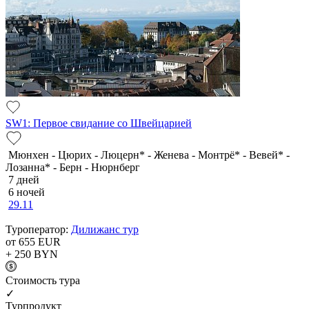
SW1: Первое свидание со Швейцарией
Мюнхен - Цюрих - Люцерн* - Женева - Монтрё* - Вевей* -
Лозанна* - Берн - Нюрнберг
7 дней
6 ночей
29.11
Туроператор:
Дилижанс тур
от 655
EUR
+ 250
BYN
Cтоимость тура
✓
Турпродукт