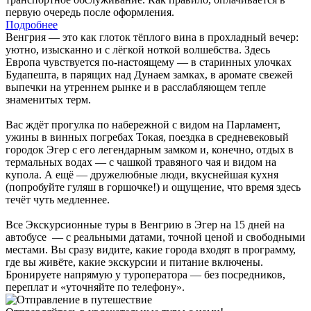
первую очередь после оформления.
Подробнее
Венгрия — это как глоток тёплого вина в прохладный вечер:
уютно, изысканно и с лёгкой ноткой волшебства. Здесь
Европа чувствуется по-настоящему — в старинных улочках
Будапешта, в парящих над Дунаем замках, в аромате свежей
выпечки на утреннем рынке и в расслабляющем тепле
знаменитых терм.
Вас ждёт прогулка по набережной с видом на Парламент,
ужины в винных погребах Токая, поездка в средневековый
городок Эгер с его легендарным замком и, конечно, отдых в
термальных водах — с чашкой травяного чая и видом на
купола. А ещё — дружелюбные люди, вкуснейшая кухня
(попробуйте гуляш в горшочке!) и ощущение, что время здесь
течёт чуть медленнее.
Все Экскурсионные туры в Венгрию в Эгер на 15 дней на
автобусе — с реальными датами, точной ценой и свободными
местами. Вы сразу видите, какие города входят в программу,
где вы живёте, какие экскурсии и питание включены.
Бронируете напрямую у туроператора — без посредников,
переплат и «уточняйте по телефону».