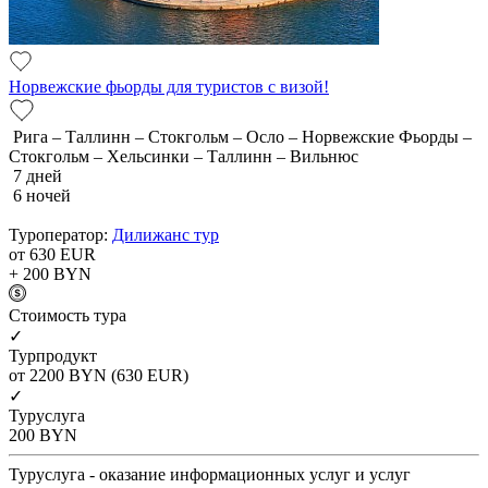
Норвежские фьорды для туристов с визой!
Рига – Таллинн – Стокгольм – Осло – Норвежские Фьорды –
Стокгольм – Хельсинки – Таллинн – Вильнюс
7 дней
6 ночей
Туроператор:
Дилижанс тур
от 630
EUR
+ 200
BYN
Cтоимость тура
✓
Турпродукт
от 2200
BYN
(630 EUR)
✓
Туруслуга
200
BYN
Туруслуга - оказание информационных услуг и услуг