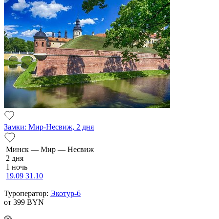
Замки: Мир-Несвиж, 2 дня
Минск — Мир — Несвиж
2 дня
1 ночь
19.09
31.10
Туроператор:
Экотур-6
от 399
BYN