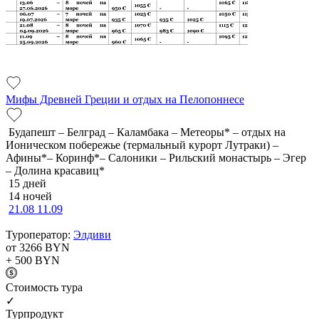
Мифы Древней Греции и отдых на Пелопоннесе
Будапешт – Белград – Каламбака – Метеоры* – отдых на
Ионическом побережье (термальный курорт Лутраки) –
Афины*– Коринф*– Салоники – Рильский монастырь – Эгер
– Долина красавиц*
15 дней
14 ночей
21.08
11.09
Туроператор:
Элдиви
от 3266
BYN
+ 500
BYN
Cтоимость тура
✓
Турпродукт