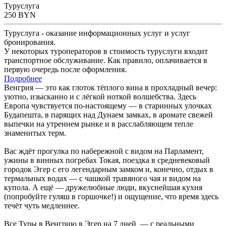
Туруслуга
250
BYN
Туруслуга - оказание информационных услуг и услуг
бронирования.
У некоторых туроператоров в стоимость туруслуги входит
транспортное обслуживание. Как правило, оплачивается в
первую очередь после оформления.
Подробнее
Венгрия — это как глоток тёплого вина в прохладный вечер:
уютно, изысканно и с лёгкой ноткой волшебства. Здесь
Европа чувствуется по-настоящему — в старинных улочках
Будапешта, в парящих над Дунаем замках, в аромате свежей
выпечки на утреннем рынке и в расслабляющем тепле
знаменитых терм.
Вас ждёт прогулка по набережной с видом на Парламент,
ужины в винных погребах Токая, поездка в средневековый
городок Эгер с его легендарным замком и, конечно, отдых в
термальных водах — с чашкой травяного чая и видом на
купола. А ещё — дружелюбные люди, вкуснейшая кухня
(попробуйте гуляш в горшочке!) и ощущение, что время здесь
течёт чуть медленнее.
Все Туры в Венгрию в Эгер на 7 дней — с реальными