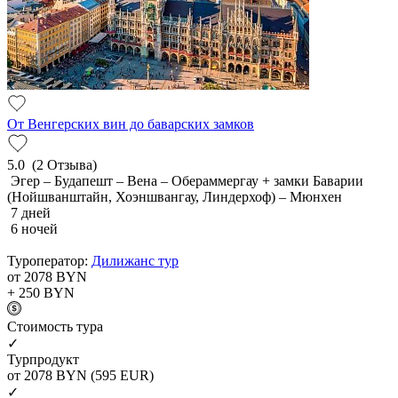
От Венгерских вин до баварских замков
5.0
(2 Отзыва)
Эгер – Будапешт – Вена – Обераммергау + замки Баварии
(Нойшванштайн, Хоэншвангау, Линдерхоф) – Мюнхен
7 дней
6 ночей
Туроператор:
Дилижанс тур
от 2078
BYN
+ 250
BYN
Cтоимость тура
✓
Турпродукт
от 2078
BYN
(595 EUR)
✓