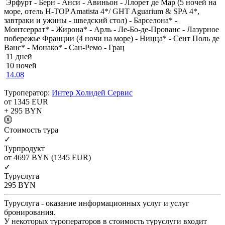
Эрфурт - Берн - Анси - Авиньон - Ллорет де Мар (5 ночей на
море, отель H-TOP Amatista 4*/ GHT Aguarium & SPA 4*,
завтраки и ужины - шведский стол) - Барселона* -
Монтсеррат* - Жирона* - Арль - Ле-Бо-де-Прованс - Лазурное
побережье Франции (4 ночи на море) - Ницца* - Сент Поль де
Ванс* - Монако* - Сан-Ремо - Грац
11 дней
10 ночей
14.08
Туроператор:
Интер Холидей Сервис
от 1345
EUR
+ 295
BYN
Cтоимость тура
✓
Турпродукт
от 4697
BYN
(1345 EUR)
✓
Туруслуга
295
BYN
Туруслуга - оказание информационных услуг и услуг
бронирования.
У некоторых туроператоров в стоимость туруслуги входит