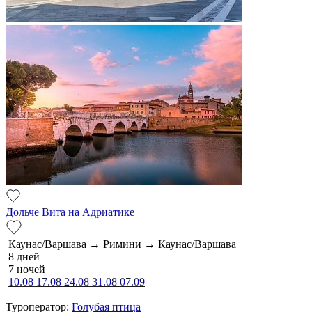
Дольче Вита на Адриатике
Каунас/Варшава → Римини → Каунас/Варшава
8 дней
7 ночей
10.08
17.08
24.08
31.08
07.09
Туроператор:
Голубая птица