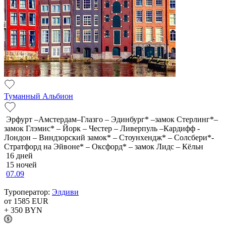
Туманный Альбион
Эрфурт –Амстердам–Глазго – Эдинбург* –замок Стерлинг*–
замок Глэмис* – Йорк – Честер – Ливерпуль –Кардифф -
Лондон – Виндзорский замок* – Стоунхендж* – Солсбери*-
Стратфорд на Эйвоне* – Оксфорд* – замок Лидс – Кёльн
16 дней
15 ночей
07.09
Туроператор:
Элдиви
от 1585
EUR
+ 350
BYN