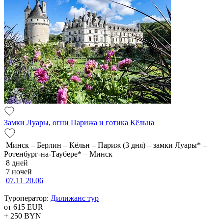
Замки Луары, огни Парижа и готика Кёльна
Минск – Берлин – Кёльн – Париж (3 дня) – замки Луары* –
Ротенбург-на-Таубере* – Минск
8 дней
7 ночей
07.11
20.06
Туроператор:
Дилижанс тур
от 615
EUR
+ 250
BYN