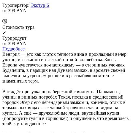
Туроператор:
Экотур-6
от 399
BYN
Cтоимость тура
✓
Турпродукт
от 399
BYN
Подробнее
Венгрия — это как глоток тёплого вина в прохладный вечер:
уютно, изысканно и с лёгкой ноткой волшебства. Здесь
Европа чувствуется по-настоящему — в старинных улочках
Будапешта, в парящих над Дунаем замках, в аромате свежей
выпечки на утреннем рынке и в расслабляющем тепле
знаменитых терм.
Вас ждёт прогулка по набережной с видом на Парламент,
ужины в винных погребах Токая, поездка в средневековый
городок Эгер с его легендарным замком и, конечно, отдых в
термальных водах — с чашкой травяного чая и видом на
купола. А ещё — дружелюбные люди, вкуснейшая кухня
(попробуйте гуляш в горшочке!) и ощущение, что время здесь
течёт чуть медленнее.