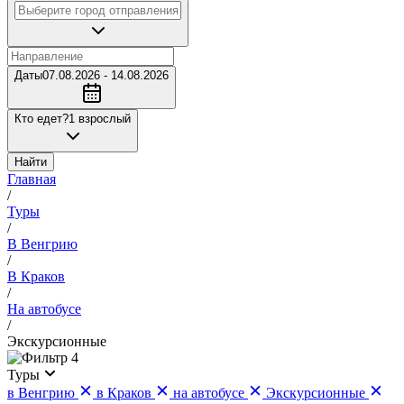
Даты
07.08.2026 - 14.08.2026
Кто едет?
1 взрослый
Найти
Главная
/
Туры
/
В Венгрию
/
В Краков
/
На автобусе
/
Экскурсионные
4
Туры
в Венгрию
в Краков
на автобусе
Экскурсионные