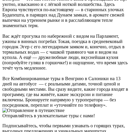
уютно, изысканно и с лёгкой ноткой волшебства. Здесь
Европа чувствуется по-настоящему — в старинных улочках
Будапешта, в парящих над Дунаем замках, в аромате свежей
выпечки на утреннем рынке и в расслабляющем тепле
знаменитых терм.
Вас ждёт прогулка по набережной с видом на Парламент,
ужины в винных погребах Токая, поездка в средневековый
городок Эгер с его легендарным замком и, конечно, отдых в
термальных водах — с чашкой травяного чая и видом на
купола. А ещё — дружелюбные люди, вкуснейшая кухня
(попробуйте гуляш в горшочке!) и ощущение, что время здесь
течёт чуть медленнее.
Все Комбинированные туры в Венгрию в Салоники на 13
дней на автобусе — с реальными датами, точной ценой и
свободными местами. Вы сразу видите, какие города входят в
программу, где вы живёте, какие экскурсии и питание
включены. Бронируете напрямую у туроператора — без
посредников, переплат и «уточняйте по телефону».
Отправляйтесь в увлекательные туры с нами!
Подписывайтесь, чтобы первыми узнавать о горящих турах,
выгодных предложениях и уникальных маршрутах.