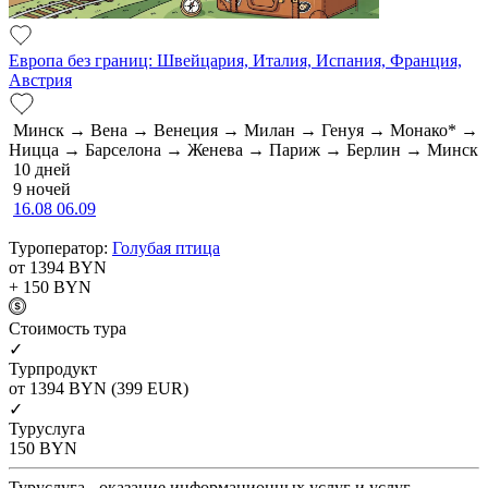
Европа без границ: Швейцария, Италия, Испания, Франция,
Австрия
Минск → Вена → Венеция → Милан → Генуя → Монако* →
Ницца → Барселона → Женева → Париж → Берлин → Минск
10 дней
9 ночей
16.08
06.09
Туроператор:
Голубая птица
от 1394
BYN
+ 150
BYN
Cтоимость тура
✓
Турпродукт
от 1394
BYN
(399 EUR)
✓
Туруслуга
150
BYN
Туруслуга - оказание информационных услуг и услуг