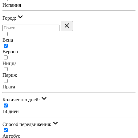
Испания
Город:
Вена
Верона
Ницца
Париж
Прага
Количество дней:
14 дней
Cпособ передвижения:
Автобус