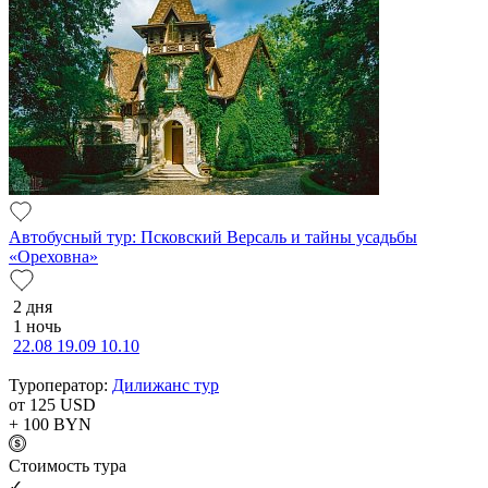
Автобусный тур: Псковский Версаль и тайны усадьбы
«Ореховна»
2 дня
1 ночь
22.08
19.09
10.10
Туроператор:
Дилижанс тур
от 125
USD
+ 100
BYN
Cтоимость тура
✓