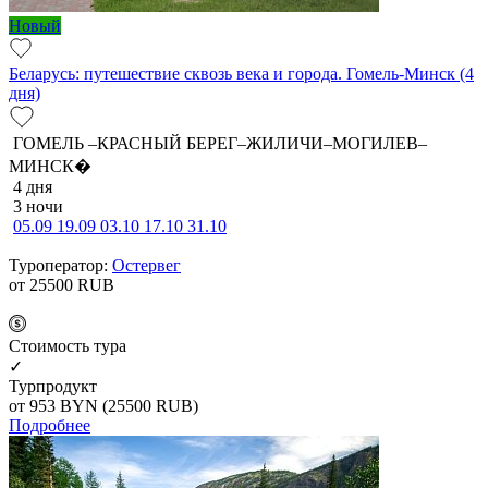
Новый
Беларусь: путешествие сквозь века и города. Гомель-Минск (4
дня)
ГОМЕЛЬ –КРАСНЫЙ БЕРЕГ–ЖИЛИЧИ–МОГИЛЕВ–
МИНСК�
4 дня
3 ночи
05.09
19.09
03.10
17.10
31.10
Туроператор:
Остервег
от 25500
RUB
Cтоимость тура
✓
Турпродукт
от 953
BYN
(25500 RUB)
Подробнее