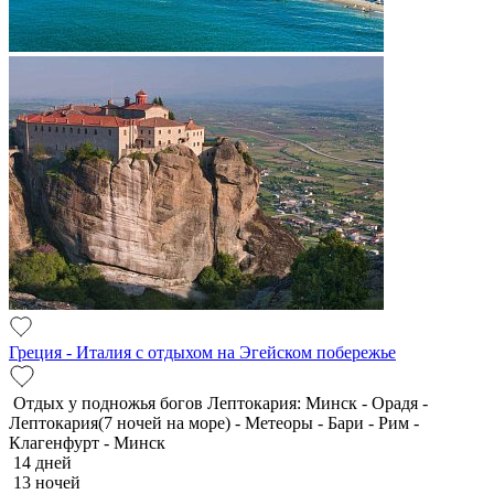
Греция - Италия с отдыхом на Эгейском побережье
Отдых у подножья богов Лептокария: Минск - Орадя -
Лептокария(7 ночей на море) - Метеоры - Бари - Рим -
Клагенфурт - Минск
14 дней
13 ночей