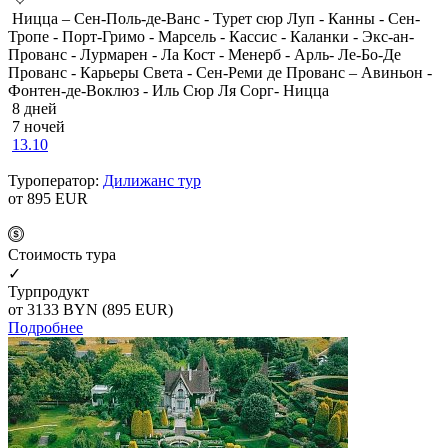
Ницца – Сен-Поль-де-Ванс - Турет сюр Луп - Канны - Сен-
Тропе - Порт-Гримо - Марсель - Кассис - Каланки - Экс-ан-
Прованс - Лурмарен - Ла Кост - Менерб - Арль- Ле-Бо-Де
Прованс - Карьеры Света - Сен-Реми де Прованс – Авиньон -
Фонтен-де-Воклюз - Иль Сюр Ля Сорг- Ницца
8 дней
7 ночей
13.10
Туроператор:
Дилижанс тур
от 895
EUR
Cтоимость тура
✓
Турпродукт
от 3133
BYN
(895 EUR)
Подробнее