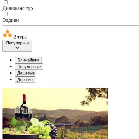
Дилижанс тур
Элдиви
2 тура
Популярные
Ближайшие
Популярные
Дешевые
Дорогие