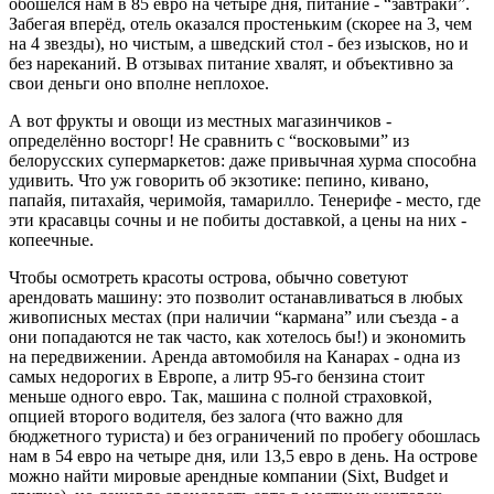
обошёлся нам в 85 евро на четыре дня, питание - “завтраки”.
Забегая вперёд, отель оказался простеньким (скорее на 3, чем
на 4 звезды), но чистым, а шведский стол - без изысков, но и
без нареканий. В отзывах питание хвалят, и объективно за
свои деньги оно вполне неплохое.
А вот фрукты и овощи из местных магазинчиков -
определённо восторг! Не сравнить с “восковыми” из
белорусских супермаркетов: даже привычная хурма способна
удивить. Что уж говорить об экзотике: пепино, кивано,
папайя, питахайя, черимойя, тамарилло. Тенерифе - место, где
эти красавцы сочны и не побиты доставкой, а цены на них -
копеечные.
Чтобы осмотреть красоты острова, обычно советуют
арендовать машину: это позволит останавливаться в любых
живописных местах (при наличии “кармана” или съезда - а
они попадаются не так часто, как хотелось бы!) и экономить
на передвижении. Аренда автомобиля на Канарах - одна из
самых недорогих в Европе, а литр 95-го бензина стоит
меньше одного евро. Так, машина с полной страховкой,
опцией второго водителя, без залога (что важно для
бюджетного туриста) и без ограничений по пробегу обошлась
нам в 54 евро на четыре дня, или 13,5 евро в день. На острове
можно найти мировые арендные компании (Sixt, Budget и