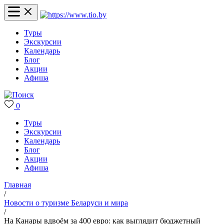
Туры
Экскурсии
Календарь
Блог
Акции
Афиша
0
Туры
Экскурсии
Календарь
Блог
Акции
Афиша
Главная
/
Новости о туризме Беларуси и мира
/
На Канары вдвоём за 400 евро: как выглядит бюджетный