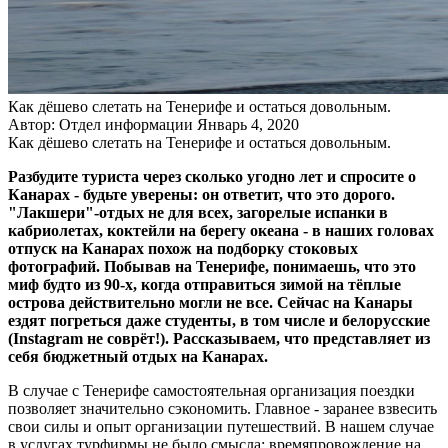
Как дёшево слетать на Тенерифе и остаться довольным.
Автор: Отдел информации
Январь 4, 2020
Как дёшево слетать на Тенерифе и остаться довольным.
Разбудите туриста через сколько угодно лет и спросите о
Канарах - будьте уверены: он ответит, что это дорого.
"Лакшери"-отдых не для всех, загорелые испанки в
кабриолетах, коктейли на берегу океана - в наших головах
отпуск на Канарах похож на подборку стоковых
фотографий. Побывав на Тенерифе, понимаешь, что это
миф будто из 90-х, когда отправиться зимой на тёплые
острова действительно могли не все. Сейчас на Канары
ездят погреться даже студенты, в том числе и белорусские
(Instagram не соврёт!). Рассказываем, что представляет из
себя бюджетный отдых на Канарах.
В случае с Тенерифе самостоятельная организация поездки
позволяет значительно сэкономить. Главное - заранее взвесить
свои силы и опыт организации путешествий. В нашем случае
в услугах турфирмы не было смысла: времяпровождение на