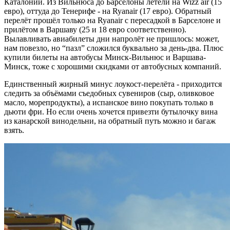
Каталонии. Из Вильнюса до Барселоны летели на Wizz air (15
евро), оттуда до Тенерифе - на Ryanair (17 евро). Обратный
перелёт прошёл только на Ryanair с пересадкой в Барселоне и
прилётом в Варшаву (25 и 18 евро соответственно).
Вылавливать авиабилеты дни напролёт не пришлось: может,
нам повезло, но “пазл” сложился буквально за день-два. Плюс
купили билеты на автобусы Минск-Вильнюс и Варшава-
Минск, тоже с хорошими скидками от автобусных компаний.
Единственный жирный минус лоукост-перелёта - приходится
следить за объёмами съедобных сувениров (сыр, оливковое
масло, морепродукты), а испанское вино покупать только в
дьюти фри. Но если очень хочется привезти бутылочку вина
из канарской винодельни, на обратный путь можно и багаж
взять.