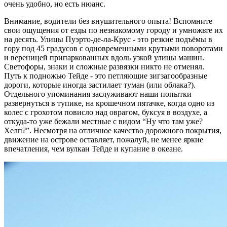
очень удобно, но есть нюанс.
Внимание, водители без внушительного опыта! Вспомните
свои ощущения от езды по незнакомому городу и умножьте их
на десять. Улицы Пуэрто-де-ла-Крус - это резкие подъёмы в
гору под 45 градусов с одновременными крутыми поворотами
и вереницей припаркованных вдоль узкой улицы машин.
Светофоры, знаки и сложные развязки никто не отменял.
Путь к подножью Тейде - это петляющие зигзагообразные
дороги, которые иногда застилает туман (или облака?).
Отдельного упоминания заслуживают наши попытки
развернуться в тупике, на крошечном пятачке, когда одно из
колес с грохотом повисло над оврагом, буксуя в воздухе, а
откуда-то уже бежали местные с видом “Ну что там уже?
Хелп?”. Несмотря на отличное качество дорожного покрытия,
движение на острове оставляет, пожалуй, не менее яркие
впечатления, чем вулкан Тейде и купание в океане.