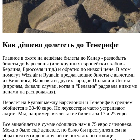
Как дёшево долететь до Тенерифе
Главное в охоте на дешёвые билеты до Канар - раздобыть
билеты до Барселоны (или крупных европейских хабов -
Берлина, Брюсселя и т.д.) и обратно по низкой цене. В этом
помогут Wizz air и Ryanair, предлагающие билеты с вылетами
из Вильнюса, Варшавы и других городов Польши и Литвы
(впрочем, бывали случаи, когда и “Белавиа” радовала низкими
ценами на распродажах).
Перелёт на Ryanair между Барселоной и Тенерифе в среднем
обойдётся в 30-40 евро. Но лоукостеры часто устраивают
акции. Мы, например, взяли такие билеты за 17 и 25 евро.
Все авиабилеты в сумме обошлись нам в 75 евро с человека.
Можно было ещё дешевле, но было бы преступлением на
обратном пути день-другой не погулять по столице