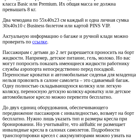
класса Basic или Premium. Их общая масса не должна
превышать 8 кг.
Два чемодана по 55х40х23 см каждый и одна личная сумка
30х40х10 с Business билетом или картой PINS VIP.
Актуальную информацию о багаже и ручной клади можно
проверить по
ссылке
.
Пассажирам с детьми до 2 лет разрешается проносить на борт
жидкости. Например, детское питание, гель, молоко. Но вас
могут попросить показать имеющиеся жидкости работнику
службы аэропорта непосредственно перед посадкой.
Переносные кроватки и автомобильные сиденья для младенца
нельзя провозить в салоне самолета – это сдаваемый багаж.
Одну полностью складывающуюся коляску или легкую
коляску, переносную детскую коляску-кроватку или детское
автомобильное кресло можно перевезти бесплатно.
До двух единиц оборудования, обеспечивающего
передвижение пассажиров с инвалидностью, возьмут на борт
бесплатно. Нужно лишь указать тип и размеры кресла при
бронировании. Но учитывайте, что airBaltic не размещает
инвалидные кресла в салонах самолетов. Подробности
транспортировки кресел с аккумуляторами можно узнать на