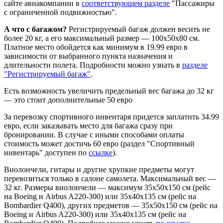
сайте авиакомпании в
соответствующем разделе
"Пассажиры
с ограниченной подвижностью".
А что с багажом?
Регистрируемый багаж должен весить не
более 20 кг, а его максимальный размер — 100х50х80 см.
Платное место обойдется как минимум в 19.99 евро в
зависимости от выбранного пункта назначения и
длительности полета. Подробности можно узнать в
разделе
"Регистрируемый багаж"
.
Есть возможность увеличить предельный вес багажа до 32 кг
— это стоит дополнительные 50 евро
За перевозку спортивного инвентаря придется заплатить 34.99
евро, если заказывать место для багажа сразу при
бронировании. В случае с иными способами оплаты
стоимость может достичь 60 евро (раздел "Спортивный
инвентарь" доступен по
ссылке
).
Виолончели, гитары и другие хрупкие предметы могут
перевозиться только в салоне самолета. Максимальный вес —
32 кг. Размеры виолончели — максимум 35х50х150 см (рейс
на Boeing и Airbus A220-300) или 35х40х135 см (рейс на
Bombardier Q400), других предметов — 35х50х150 см (рейс на
Boeing и Airbus A220-300) или 35х40х135 см (рейс на