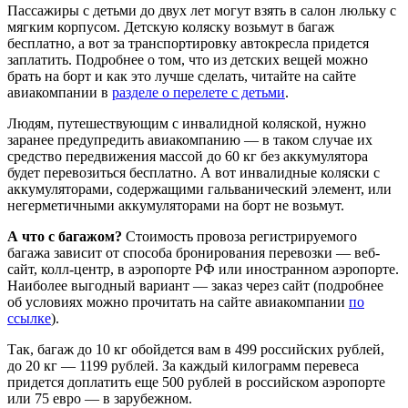
Пассажиры с детьми до двух лет могут взять в салон люльку с
мягким корпусом. Детскую коляску возьмут в багаж
бесплатно, а вот за транспортировку автокресла придется
заплатить. Подробнее о том, что из детских вещей можно
брать на борт и как это лучше сделать, читайте на сайте
авиакомпании в
разделе о перелете с детьми
.
Людям, путешествующим с инвалидной коляской, нужно
заранее предупредить авиакомпанию — в таком случае их
средство передвижения массой до 60 кг без аккумулятора
будет перевозиться бесплатно. А вот инвалидные коляски с
аккумуляторами, содержащими гальванический элемент, или
негерметичными аккумуляторами на борт не возьмут.
А что с багажом?
Стоимость провоза регистрируемого
багажа зависит от способа бронирования перевозки — веб-
сайт, колл-центр, в аэропорте РФ или иностранном аэропорте.
Наиболее выгодный вариант — заказ через сайт (подробнее
об условиях можно прочитать на сайте авиакомпании
по
ссылке
).
Так, багаж до 10 кг обойдется вам в 499 российских рублей,
до 20 кг — 1199 рублей. За каждый килограмм перевеса
придется доплатить еще 500 рублей в российском аэропорте
или 75 евро — в зарубежном.