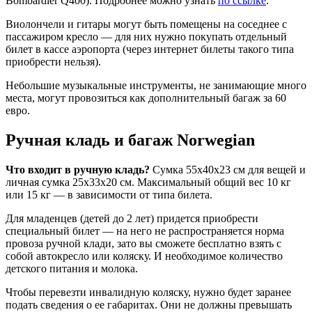
Bombardier Q400). Подробнее можно узнать
по ссылке
.
Виолончели и гитары могут быть помещены на соседнее с
пассажиром кресло — для них нужно покупать отдельный
билет в кассе аэропорта (через интернет билеты такого типа
приобрести нельзя).
Небольшие музыкальные инструменты, не занимающие много
места, могут провозиться как дополнительный багаж за 60
евро.
Ручная кладь и багаж Norwegian
Что входит в ручную кладь?
Сумка 55x40x23 см для вещей и
личная сумка 25x33x20 см. Максимальный общий вес 10 кг
или 15 кг — в зависимости от типа билета.
Для младенцев (детей до 2 лет) придется приобрести
специальный билет — на него не распространяется норма
провоза ручной клади, зато вы сможете бесплатно взять с
собой автокресло или коляску. И необходимое количество
детского питания и молока.
Чтобы перевезти инвалидную коляску, нужно будет заранее
подать сведения о ее габаритах. Они не должны превышать