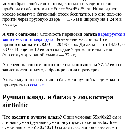
можно брать любые лекарства, костыли и медицинские
приборы с габаритами не более 56x45x25 см. Инвалидное
кресло возьмут в багажный отсек бесплатно, но оно должно
пройти через грузовую дверь — 1,75 м в ширину на 1,24 м в
высоту.
А что с багажом?
Стоимость перевозки багажа
варьируется в
зависимости от маршрута
. За чемодан массой до 15 кг
придется заплатить 8.99 — 29.99 евро. До 23 кг — от 13.99 до
33.99. И еще по 12 евро за каждые 3 дополнительные кг
(максимум для одной сумки — 32 кг).
А перевозка спортивного инвентаря потянет на 37-52 евро в
зависимости от метода бронирования и размеров.
Актуальную информацию о багаже и ручной клади можно
проверить по
ссылке
.
Ручная кладь и багаж у
лоукостера
airBaltic
Что входит в ручную кладь?
Один чемодан 55х40х23 см и
личная сумка (ручные сумки, ноутбуки, пакеты из tax-free,
сумки для камер) 30х40х10 см для пассажиров с билетами