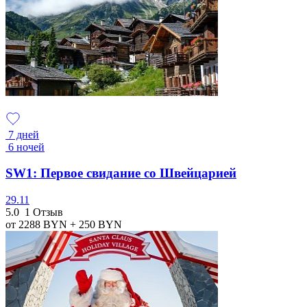
7 дней
6 ночей
SW1: Первое свидание со Швейцарией
29.11
5.0
1 Отзыв
от 2288
BYN
+ 250
BYN