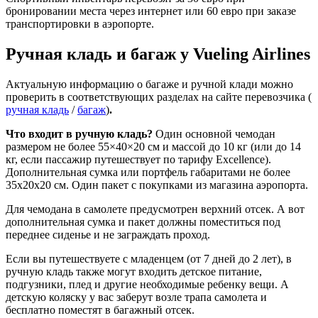
бронировании места через интернет или 60 евро при заказе
транспортировки в аэропорте.
Ручная кладь и багаж у Vueling
Airlines
Актуальную информацию о багаже и ручной клади можно
проверить в соответствующих разделах на сайте перевозчика (
ручная кладь
/
багаж
)
.
Что входит в ручную кладь?
Один основной чемодан
размером не более 55×40×20 см и массой до 10 кг (или до 14
кг, если пассажир путешествует по тарифу Excellence).
Дополнительная сумка или портфель габаритами не более
35х20х20 см. Один пакет с покупками из магазина аэропорта.
Для чемодана в самолете предусмотрен верхний отсек. А вот
дополнительная сумка и пакет должны поместиться под
переднее сиденье и не заграждать проход.
Если вы путешествуете с младенцем (от 7 дней до 2 лет), в
ручную кладь также могут входить детское питание,
подгузники, плед и другие необходимые ребенку вещи. А
детскую коляску у вас заберут возле трапа самолета и
бесплатно поместят в багажный отсек.