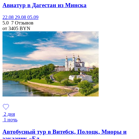
Авиатур в Дагестан из Минска
22.08
29.08
05.09
5.0
7 Отзывов
от 3405
BYN
2 дня
1 ночь
Автобусный тур в Витебск, Полоцк, Миоры и
заказник «Ел...