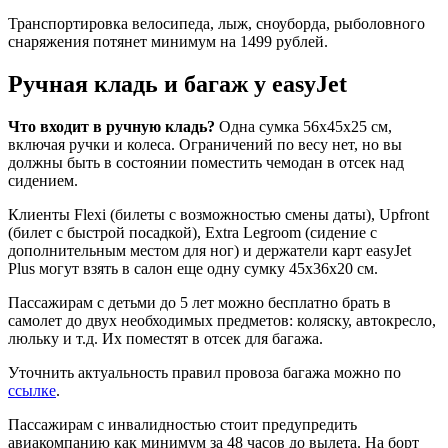
Транспортировка велосипеда, лыж, сноуборда, рыболовного
снаряжения потянет минимум на 1499 рублей.
Ручная кладь и багаж у easyJet
Что входит в ручную кладь?
Одна сумка 56x45x25 см,
включая ручки и колеса. Ограничений по весу нет, но вы
должны быть в состоянии поместить чемодан в отсек над
сидением.
Клиенты Flexi (билеты с возможностью смены даты), Upfront
(билет с быстрой посадкой), Extra Legroom (сидение с
дополнительным местом для ног) и держатели карт easyJet
Plus могут взять в салон еще одну сумку 45x36x20 см.
Пассажирам с детьми до 5 лет можно бесплатно брать в
самолет до двух необходимых предметов: коляску, автокресло,
люльку и т.д. Их поместят в отсек для багажа.
Уточнить актуальность правил провоза багажа можно по
ссылке
.
Пассажирам с инвалидностью стоит предупредить
авиакомпанию как минимум за 48 часов до вылета. На борт