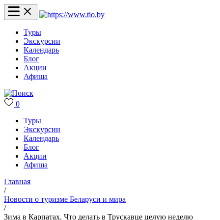
Туры
Экскурсии
Календарь
Блог
Акции
Афиша
0
Туры
Экскурсии
Календарь
Блог
Акции
Афиша
Главная
/
Новости о туризме Беларуси и мира
/
Зима в Карпатах. Что делать в Трускавце целую неделю