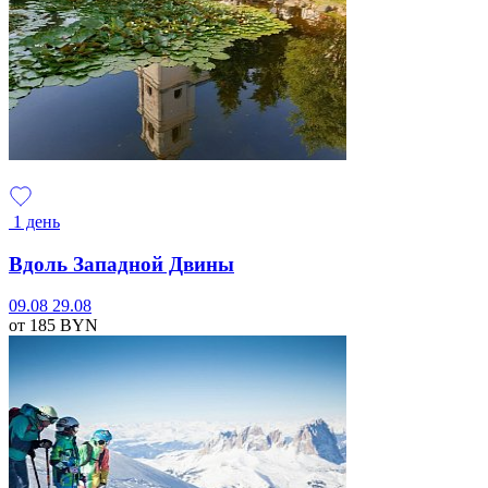
1 день
Вдоль Западной Двины
09.08
29.08
от 185
BYN