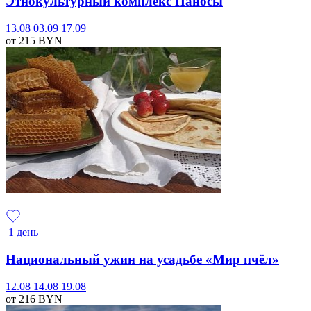
Этнокультурный комплекс Наносы
13.08
03.09
17.09
от 215
BYN
1 день
Национальный ужин на усадьбе «Мир пчёл»
12.08
14.08
19.08
от 216
BYN