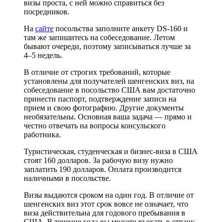
визы проста, с ней можно справиться без
посредников.
На
сайте
посольства заполните анкету DS-160 и
там же запишитесь на собеседование. Летом
бывают очереди, поэтому записываться лучше за
4–5 недель.
В отличие от строгих требований, которые
установлены для получателей шенгенских виз, на
собеседование в посольство США вам достаточно
принести паспорт, подтверждение записи на
прием и свою фотографию. Другие документы
необязательны. Основная ваша задача — прямо и
честно отвечать на вопросы консульского
работника.
Туристическая, студенческая и бизнес-виза в США
стоят 160 долларов. За рабочую визу нужно
заплатить 190 долларов. Оплата производится
наличными в посольстве.
Визы выдаются сроком на один год. В отличие от
шенгенских виз этот срок вовсе не означает, что
виза действительна для годового пребывания в
США. В течение года вы можете въехать в страну,