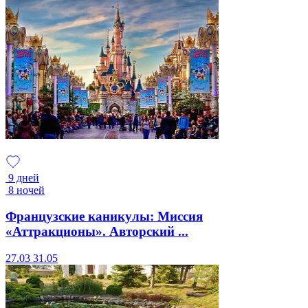
9 дней
8 ночей
Французские каникулы: Миссия
«Аттракционы». Авторский ...
27.03
31.05