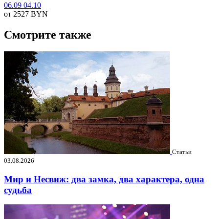
06.09
04.10
от 2527
BYN
Смотрите также
Статьи
03.08.2026
Мир и Несвиж: два замка, два характера, одна
судьба