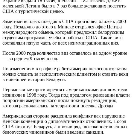
Украине выдали 18 тысяч, в России — 82 тысячи. Даже в
маленькой Латвии было в 7 раз больше желающих посетить
США с туристической целью.
Заметный всплеск поездок в США произошел ближе к 2000
году. Незадолго до этого в Минске открылся офис Центра
международного обмена, который предложил белорусским
студентам программы учебы и работы в США. Такие визы
составляли пятую часть от всех неиммиграционных виз.
После 2000 года количество виз оставалось на одном уровне
— в среднем 9 тысяч в год.
По изменениям в графике работы американского посольства
можно следить за геополитическим климатом и ставить вехи
в новейшей истории Беларуси.
Первые явные противоречия с американскими дипломатами
возникли в 1998 году. Тогда под предлогом реновации власти
попросили американского посла покинуть резиденцию,
которая располагалась на территории поселка Дрозды.
Американская сторона расценила конфликт как нарушение
Венской конвенции о дипломатических отношениях. Посол
США покинул Беларусь, а против ряда высокопоставленных
белорусских чиновников были введены санкции.