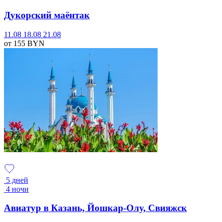
Дукорский маёнтак
11.08
18.08
21.08
от 155
BYN
5 дней
4 ночи
Авиатур в Казань, Йошкар-Олу, Свияжск