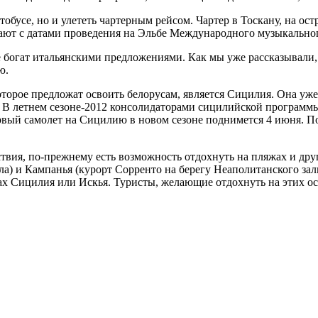
тобусе, но и улететь чартерным рейсом. Чартер в Тоскану, на ос
падают с датами проведения на Эльбе Международного музыкаль
 богат итальянскими предложениями. Как мы уже рассказывали,
ю.
орое предложат освоить белорусам, является Сицилия. Она уже 
. В летнем сезоне-2012 консолидаторами сицилийской программ
вый самолет на Сицилию в новом сезоне поднимется 4 июня. По
твия, по-прежнему есть возможность отдохнуть на пляжах и дру
ла) и Кампанья (курорт Сорренто на берегу Неаполитанского за
 Сицилия или Искья. Туристы, желающие отдохнуть на этих остр