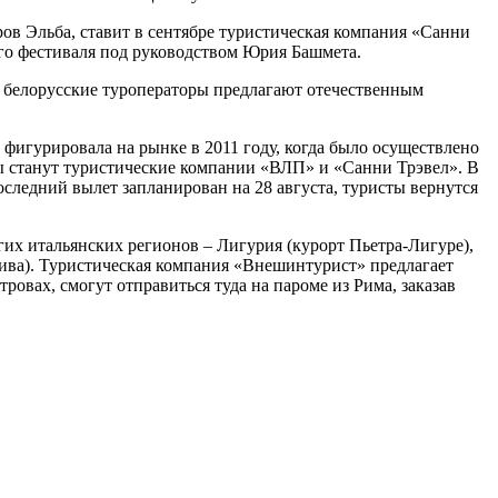
тров Эльба, ставит в сентябре туристическая компания «Санни
ного фестиваля под руководством Юрия Башмета.
 белорусские тур­операторы предлагают отечественным
фигурировала на рынке в 2011 году, когда было осуществлено
ы станут туристические компании «ВЛП» и «Санни Трэвел». В
следний вылет запланирован на 28 августа, туристы вернутся
гих итальянских регионов – Лигурия (курорт Пьетра-Лигуре),
лива). Туристическая компания «Внешинтурист» предлагает
овах, смогут отправиться туда на пароме из Рима, заказав