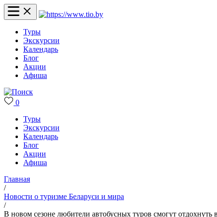
Туры
Экскурсии
Календарь
Блог
Акции
Афиша
0
Туры
Экскурсии
Календарь
Блог
Акции
Афиша
Главная
/
Новости о туризме Беларуси и мира
/
В новом сезоне любители автобусных туров смогут отдохнуть 