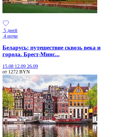
5 дней
4 ночи
Беларусь: путешествие сквозь века и
города. Брест-Минс...
15.08
12.09
26.09
от 1272
BYN