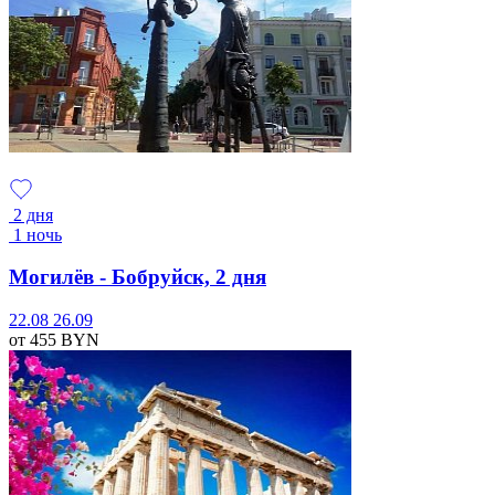
2 дня
1 ночь
Могилёв - Бобруйск, 2 дня
22.08
26.09
от 455
BYN