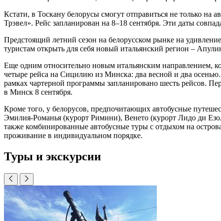
Кстати, в Тоскану белорусы смогут отправиться не только на ав
Трэвел». Рейс запланирован на 8–18 сентября. Эти даты сов
Предстоящий летний сезон на белорусском рынке на удивление
туристам открыть для себя новый итальянский регион – Апули
Еще одним относительно новым итальянским направлением, кот
четыре рейса на Сицилию из Минска: два весной и два осенью
рамках чартерной программы запланировано шесть рейсов. Пер
в Минск 8 сентября.
Кроме того, у белорусов, предпочитающих автобусные путешес
Эмилия-Романья (курорт Римини), Венето (курорт Лидо ди Езо
также комбинированные автобусные туры с отдыхом на островах
проживание в индивидуальном порядке.
Туры и экскурсии