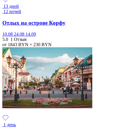
13 дней
12 ночей
Отдых на острове Корфу
10.08
24.08
14.09
5.0
1 Отзыв
от 1843
BYN
+ 230
BYN
1 день