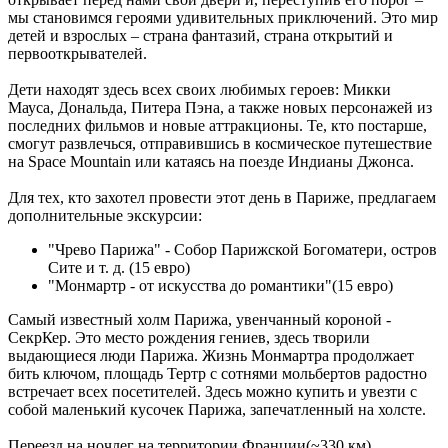
мы становимся героями удивительных приключений. Это мир
детей и взрослых – страна фантазий, страна открытий и
первооткрывателей.
Дети находят здесь всех своих любимых героев: Микки
Мауса, Дональда, Питера Пэна, а также новых персонажей из
последних фильмов и новые аттракционы. Те, кто постарше,
смогут развлечься, отправившись в космическое путешествие
на Space Mountain или катаясь на поезде Индианы Джонса.
Для тех, кто захотел провести этот день в Париже, предлагаем
дополнительные экскурсии:
"Чрево Парижа" - Собор Парижской Богоматери, остров
Сите и т. д. (15 евро)
"Монмартр - от искусства до романтики"(15 евро)
Самый известный холм Парижа, увенчанный короной -
СекрКер. Это место рождения гениев, здесь творили
выдающиеся люди Парижа. Жизнь Монмартра продолжает
бить ключом, площадь Тертр с сотнями мольбертов радостно
встречает всех посетителей. Здесь можно купить и увезти с
собой маленький кусочек Парижа, запечатленный на холсте.
Переезд на ночлег на территории Франции(~330 км).