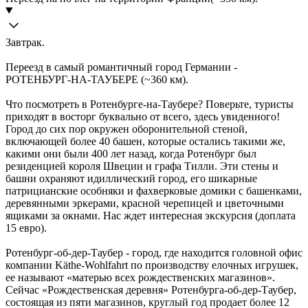
Завтрак.
Переезд в самый романтичный город Германии -
РОТЕНБУРГ-НА-ТАУБЕРЕ (~360 км).
Что посмотреть в Ротенбурге-на-Таубере? Поверьте, туристы
приходят в восторг буквально от всего, здесь увиденного!
Город до сих пор окружен оборонительной стеной,
включающей более 40 башен, которые остались такими же,
какими они были 400 лет назад, когда Ротенбург был
резиденцией короля Швеции и графа Тилли. Эти стены и
башни охраняют идиллический город, его шикарные
патрицианские особняки и фахверковые домики с башенками,
деревянными эркерами, красной черепицей и цветочными
ящиками за окнами. Нас ждет интересная экскурсия (доплата
15 евро).
Ротенбург-об-дер-Таубер - город, где находится головной офис
компании Käthe-Wohlfahrt по производству елочных игрушек,
ее называют «матерью всех рождественских магазинов».
Сейчас «Рождественская деревня» Ротенбурга-об-дер-Таубер,
состоящая из пяти магазинов, круглый год продает более 12