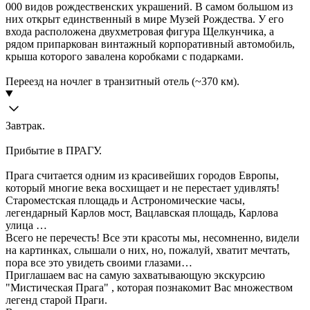
000 видов рождественских украшений. В самом большом из
них открыт единственный в мире Музей Рождества. У его
входа расположена двухметровая фигура Щелкунчика, а
рядом припаркован винтажный корпоративный автомобиль,
крыша которого завалена коробками с подарками.
Переезд на ночлег в транзитный отель (~370 км).
Завтрак.
Прибытие в ПРАГУ.
Прага считается одним из красивейших городов Европы,
который многие века восхищает и не перестает удивлять!
Староместская площадь и Астрономические часы,
легендарный Карлов мост, Вацлавская площадь, Карлова
улица …
Всего не перечесть! Все эти красоты мы, несомненно, видели
на картинках, слышали о них, но, пожалуй, хватит мечтать,
пора все это увидеть своими глазами…
Приглашаем вас на самую захватывающую экскурсию
"Мистическая Прага" , которая познакомит Вас множеством
легенд старой Праги.