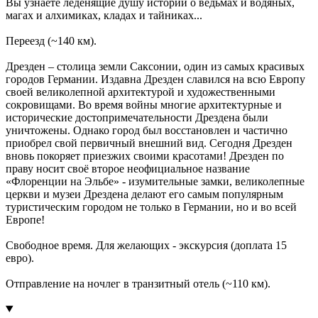
Вы узнаете леденящие душу истории о ведьмах и водяных,
магах и алхимиках, кладах и тайниках...
Переезд (~140 км).
Дрезден – столица земли Саксонии, один из самых красивых
городов Германии. Издавна Дрезден славился на всю Европу
своей великолепной архитектурой и художественными
сокровищами. Во время войны многие архитектурные и
исторические достопримечательности Дрездена были
уничтожены. Однако город был восстановлен и частично
приобрел свой первичный внешний вид. Сегодня Дрезден
вновь покоряет приезжих своими красотами! Дрезден по
праву носит своё второе неофициальное название
«Флоренции на Эльбе» - изумительные замки, великолепные
церкви и музеи Дрездена делают его самым популярным
туристическим городом не только в Германии, но и во всей
Европе!
Свободное время. Для желающих - экскурсия (доплата 15
евро).
Отправление на ночлег в транзитный отель (~110 км).