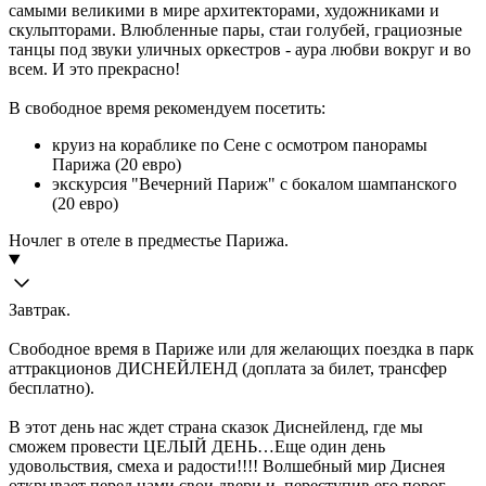
самыми великими в мире архитекторами, художниками и
скульпторами. Влюбленные пары, стаи голубей, грациозные
танцы под звуки уличных оркестров - аура любви вокруг и во
всем. И это прекрасно!
В свободное время рекомендуем посетить:
круиз на кораблике по Сене с осмотром панорамы
Парижа (20 евро)
экскурсия "Вечерний Париж" с бокалом шампанского
(20 евро)
Ночлег в отеле в предместье Парижа.
Завтрак.
Свободное время в Париже или для желающих поездка в парк
аттракционов ДИСНЕЙЛЕНД (доплата за билет, трансфер
бесплатно).
В этот день нас ждет страна сказок Диснейленд, где мы
сможем провести ЦЕЛЫЙ ДЕНЬ…Еще один день
удовольствия, смеха и радости!!!! Волшебный мир Диснея
открывает перед нами свои двери и, переступив его порог –