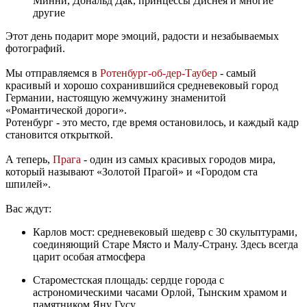
Минни, Дональд Дак, принцессы Диснея и многие
другие
Этот день подарит море эмоций, радости и незабываемых
фотографий.
Мы отправляемся в
Ротенбург-об-дер-Таубер
- самый
красивый и хорошо сохранившийся средневековый город
Германии, настоящую жемчужину знаменитой
«Романтической дороги».
Ротенбург - это место, где время остановилось, и каждый кадр
становится открыткой.
А теперь,
Прага
- один из самых красивых городов мира,
который называют «Золотой Прагой» и «Городом ста
шпилей».
Вас ждут:
Карлов мост: средневековый шедевр с 30 скульптурами,
соединяющий Старе Място и Малу-Страну. Здесь всегда
царит особая атмосфера
Староместская площадь: сердце города с
астрономическими часами Орлой, Тынским храмом и
памятником Яну Гусу