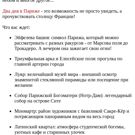
небом и многое другое...
Два дня в Париже
- это возможность не просто увидеть, а
прочувствовать столицу Франции!
Что вас ждет:
Эйфелева башня: символ Парижа, который можно
рассматривать с разных ракурсов - от Марсова поля до
Трокадеро. А вечером она зажигает свои огни!
Триумфальная арка и Елисейские поля: прогулка по
главной артерии города
Лувр: величайший музей мира - внешний осмотр
знаменитой стеклянной пирамиды или посещение при
желании
Собор Парижской Богоматери (Нотр-Дам): легендарный
собор на острове Сите
Монмартр: район художников с базиликой Сакре-Кёр и
потрясающим панорамным видом на весь город
Латинский квартал: атмосфера студенческой богемы,
уютных кафе и старинных улочек