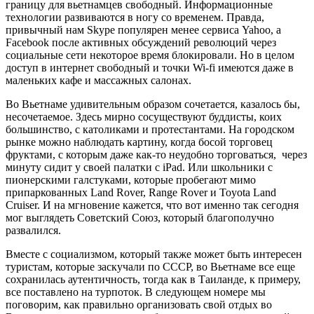
границу для вьетнамцев свободный. Информационные
технологии развиваются в ногу со временем. Правда,
привычный нам Skype популярен менее сервиса Yahoo, а
Facebook после активных обсуждений революций через
социальные сети некоторое время блокировали. Но в целом
доступ в интернет свободный и точки Wi-fi имеются даже в
маленьких кафе и массажных салонах.
Во Вьетнаме удивительным образом сочетается, казалось бы,
несочетаемое. Здесь мирно сосуществуют буддисты, коих
большинство, с католиками и протестантами. На городском
рынке можно наблюдать картину, когда босой торговец
фруктами, с которым даже как-то неудобно торговаться, через
минуту сидит у своей палатки с iPad. Или школьники с
пионерскими галстуками, которые пробегают мимо
припаркованных Land Rover, Range Rover и Toyota Land
Cruiser. И на мгновение кажется, что вот именно так сегодня
мог выглядеть Советский Союз, который благополучно
развалился.
Вместе с социализмом, который также может быть интересен
туристам, которые заскучали по СССР, во Вьетнаме все еще
сохранилась аутентичность, тогда как в Таиланде, к примеру,
все поставлено на турпоток. В следующем номере мы
поговорим, как правильно организовать свой отдых во