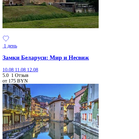
1 день
Замки Беларуси: Мир и Несвиж
10.08
11.08
12.08
5.0
1 Отзыв
от 175
BYN