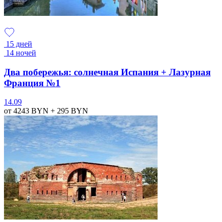
15 дней
14 ночей
Два побережья: солнечная Испания + Лазурная
Франция №1
14.09
от 4243
BYN
+ 295
BYN