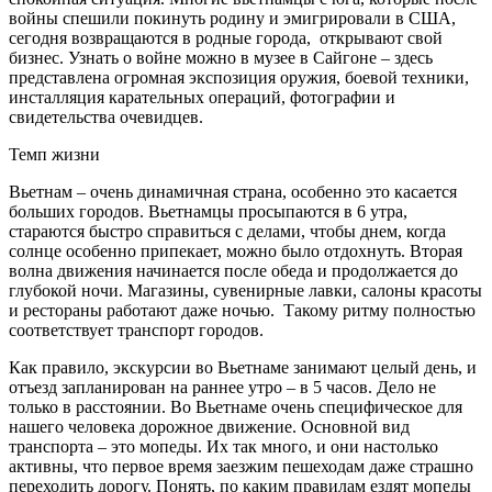
войны спешили покинуть родину и эмигрировали в США,
сегодня возвращаются в родные города, открывают свой
бизнес. Узнать о войне можно в музее в Сайгоне – здесь
представлена огромная экспозиция оружия, боевой техники,
инсталляция карательных операций, фотографии и
свидетельства очевидцев.
Темп жизни
Вьетнам – очень динамичная страна, особенно это касается
больших городов. Вьетнамцы просыпаются в 6 утра,
стараются быстро справиться с делами, чтобы днем, когда
солнце особенно припекает, можно было отдохнуть. Вторая
волна движения начинается после обеда и продолжается до
глубокой ночи. Магазины, сувенирные лавки, салоны красоты
и рестораны работают даже ночью. Такому ритму полностью
соответствует транспорт городов.
Как правило, экскурсии во Вьетнаме занимают целый день, и
отъезд запланирован на раннее утро – в 5 часов. Дело не
только в расстоянии. Во Вьетнаме очень специфическое для
нашего человека дорожное движение. Основной вид
транспорта – это мопеды. Их так много, и они настолько
активны, что первое время заезжим пешеходам даже страшно
переходить дорогу. Понять, по каким правилам ездят мопеды