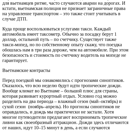
для вьетнамцев ритме, часто случаются аварии на дорогах. И
кстати, вьетнамская полиция не признает заграничные права
на управление транспортом – это также стоит учитывать в
случае ДТП.
Куда проще воспользоваться услугами такси. Каждый
автомобиль имеет таксометр. Обычно за посадку берут 1
доллар, остальной путь – по счетчику. Существует также
такси-мопед, но по собственному опыту скажу, что поездка
обошлась нам в три раза дороже, чем на автомобиле. При этом
безопасность и стоимость по счетчику водитель на мопеде не
гарантирует.
Вьетнамские контрасты
Перед поездкой мы ознакомились с прогнозами синоптиков.
Оказалось, что всю неделю будут идти тропические дожди.
Вообще климат во Вьетнаме – большой плюс для страны,
которая развивает курортный отдых. Условно год можно
разделить на два периода – влажный сезон (май–октябрь) и
сухой сезон (ноябрь–апрель). Но прогнозы синоптиков не
оправдались, и дождь мы практически не застали. Хотя
многие путеводители предлагают воспринимать тропические
ливни как своеобразный аттракцион. Дожди здесь отличаются
от наших, идут 10–15 минут в день, а если случаются