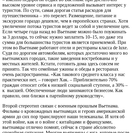
высоком уровне сервиса и предложений вызывает интерес у
туристов. По сути, самая дорогая статья расходов для
путешественника – это перелет. Размещение, питание и
экскурсии гораздо дешевле, чем в европейских странах. Хотя
увеличение потока туристов ведет за собой и увеличение цен.
Если четыре года назад во Вьетнаме можно было поужинать
за 3 доллара, то сейчас нужно заплатить 10–15, но даже эта
сумма для большинства туристов является приемлемой. При
этом во Вьетнаме работают отели и рестораны класса de luxe.
Судя по дорогим автомобилям, которых достаточно много во
вьетнамских городах, такие заведения востребованы и у
местных жителей. Кстати, готовить дома здесь совсем не
принято. Так что семейные ужины и обеды в ресторанах
очень распространены. «Как такового среднего класса у нас
практически нет, – говорит Хак. – Приблизительно 70%
граждан относит себя к низшей социальной ступени, а 30% –
к высшей. Обеспеченные люди занимаются бизнесом. Как
правило, они близки к партийному руководству».
Второй стереотип связан с военным прошлым Вьетнама.
Фильмы о кровожадных вьетнамцах и героях американской
армии до сих пор транслируют наши телеканалы. И хотя об
этой войне, как и о войне с китайцами и французами,
вьетнамцы отлично помнят, сейчас в стране абсолютно
спокойная ситуация. Многие вьетнамцы с юга, которые после