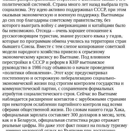
политической системой. Страна много лет назад выбрала путь
социализма. Эту идею активно поддерживал СССР, при этом
оказывая экономическую и военную поддержку. Вьетнамцы
до сих пор благодарны советскому правительству, без
которого выиграть войну с американцами и китайцами было
бы невозможно. Отсюда – очень хорошее отношение к
русскоговорящим туристам, знание русского языка у гидов,
которые по программам обмена учились на территории стран
бывшего Союза. Вместе с тем слепое копирование советской
модели народного хозяйства привело к серьезному
экономическому кризису во Вьетнаме. Под влиянием
перестройки в СССР и реформ в КНР вьетнамское
руководство в 1986 году объявило о начале проведения
«политики обновления». Этот курс предусматривал
постепенную и осторожную либерализацию социально-
экономической жизни под строгим контролем государства и
коммунистической партии, с сохранением формальных
атрибутов социалистического строя. Сейчас во Вьетнаме
наблюдается расширение контактов с зарубежными странами
при некотором ослаблении партийного контроля над всеми
сферами общественной жизни. По словам нашего гида Хака,
официальная зарплата составляет 300 долларов в месяц, хотя,
как и в Беларуси, официальная статистика редко отражает
реальные цифры. Но даже этот факт пошел на пользу туризму
– именно недорогой отдых во Вьетнаме при достаточно