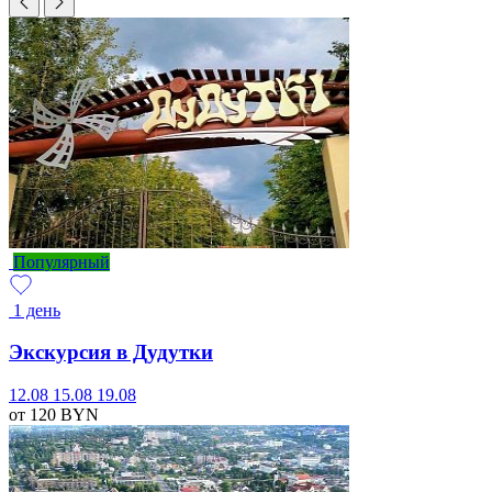
Популярный
1 день
Экскурсия в Дудутки
12.08
15.08
19.08
от 120
BYN