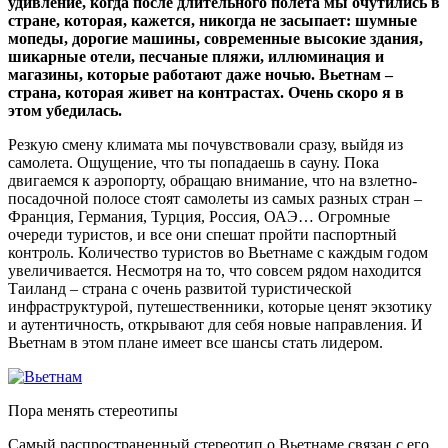
удивление, когда после длительного полета мы очутились в
стране, которая, кажется, никогда не засыпает: шумные
мопеды, дорогие машины, современные высокие здания,
шикарные отели, песчаные пляжи, иллюминация и
магазины, которые работают даже ночью. Вьетнам –
страна, которая живет на контрастах. Очень скоро я в
этом убедилась.
Резкую смену климата мы почувствовали сразу, выйдя из
самолета. Ощущение, что ты попадаешь в сауну. Пока
двигаемся к аэропорту, обращаю внимание, что на взлетно-
посадочной полосе стоят самолеты из самых разных стран –
Франция, Германия, Турция, Россия, ОАЭ… Огромные
очереди туристов, и все они спешат пройти паспортный
контроль. Количество туристов во Вьетнаме с каждым годом
увеличивается. Несмотря на то, что совсем рядом находится
Таиланд – страна с очень развитой туристической
инфраструктурой, путешественники, которые ценят экзотику
и аутентичность, открывают для себя новые направления. И
Вьетнам в этом плане имеет все шансы стать лидером.
Пора менять стереотипы
Самый распространенный стереотип о Вьетнаме связан с его