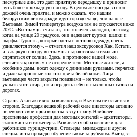
пасмурные дни, это дает приятную передышку и приносит
чуть более прохладную погоду. В целом же погода в сезон
дождей очень приятна, и можно сказать, что нашим
белорусским летом дожди идут гораздо чаще, чем на юге
Вьетнама. Зимой температура воздуха там не опускается ниже
20?С. «Вьетнамцы считают, что это очень холодно, поэтому,
когда на улице 20 градусов, они надевают куртки, шапки и
шарфы. Туристы, которые одеты в летнюю одежду, очень
удивляются этому», – отметил наш экскурсовод Хак. Кстати,
и в жаркую погоду вьетнамцы стараются максимально
спрятаться от солнца. Здесь, в противовес нашей моде,
считается красивым незагорелое тело. Местные жители, а
особенно дамы, носят одежду с длинными рукавами, перчатки
и даже капроновые колготы цвета белой кожи. Лица
вьетнамцев часто закрыты повязками – не только, чтобы
укрыться от загара, но и оградить себя от выхлопных газов на
дорогах.
Страны Азии активно развиваются, и Вьетнам не остается в
стороне. Благодаря дешевой рабочей силе инвесторы активно
переводят свои производства в эту страну. Наиболее
престижные профессии для местных жителей – архитекторы,
экономисты и инженеры. Развивается образование и для
работников туриндустрии. Отельеры, менеджеры и другие
специалисты проходят обучение также за рубежом. Выезд за