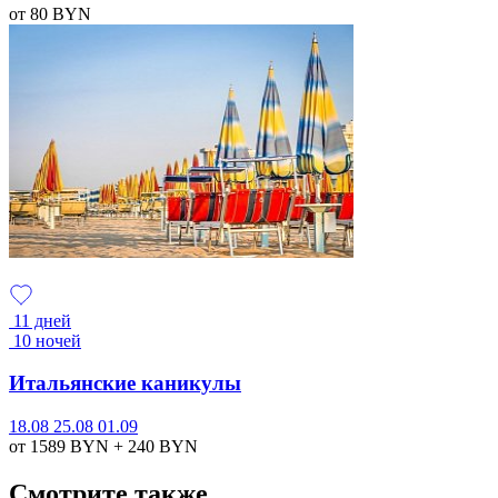
от 80
BYN
11 дней
10 ночей
Итальянские каникулы
18.08
25.08
01.09
от 1589
BYN
+ 240
BYN
Смотрите также