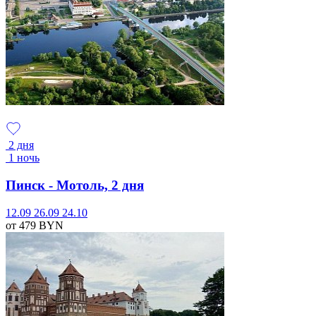
2 дня
1 ночь
Пинск - Мотоль, 2 дня
12.09
26.09
24.10
от 479
BYN