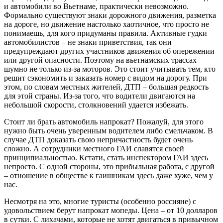
и автомобили во Вьетнаме, практически невозможно.
Формально существуют знаки дорожного движения, разметка
на дороге, но движение настолько хаотичное, что просто не
понимаешь, для кого придуманы правила. Активные гудки
автомобилистов – не знаки приветствия, так они
предупреждают других участников движения об опережении
или другой опасности. Поэтому на вьетнамских трассах
шумно не только из-за моторов. Это стоит учитывать тем, кто
решит сэкономить и заказать номер с видом на дорогу. При
этом, по словам местных жителей, ДТП – большая редкость
для этой страны. Из-за того, что водители двигаются на
небольшой скорости, столкновений удается избежать.
Стоит ли брать автомобиль напрокат? Пожалуй, для этого
нужно быть очень уверенным водителем либо смельчаком. В
случае ДТП доказать свою непричастность будет очень
сложно. А сотрудники местного ГАИ славятся своей
принципиальностью. Кстати, стать инспектором ГАИ здесь
непросто. С одной стороны, это прибыльная работа, с другой
– отношение в обществе к гаишникам здесь даже хуже, чем у
нас.
Несмотря на это, многие туристы (особенно россияне) с
удовольствием берут напрокат мопеды. Цена – от 10 долларов
в сутки. С лихачами, которые не хотят двигаться в привычном