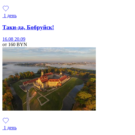
1 день
Таки-да, Бобруйск!
16.08
20.09
от 160
BYN
1 день