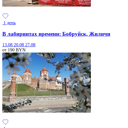
1 день
В лабиринтах времени: Бобруйск, Жиличи
13.08
20.08
27.08
от 190
BYN