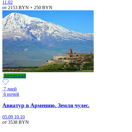
11.02
от 2153
BYN
+ 250
BYN
Авторский
7 дней
6 ночей
Авиатур в Армению. Земля чудес.
05.09
10.10
от 3538
BYN