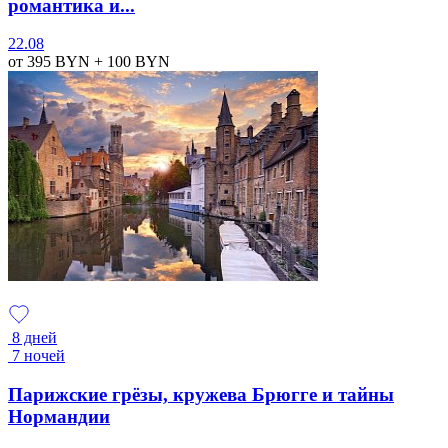
романтика и...
22.08
от 395
BYN
+ 100
BYN
8 дней
7 ночей
Парижские грёзы, кружева Брюгге и тайны
Нормандии