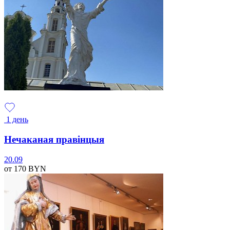
1 день
Нечаканая правінцыя
20.09
от 170
BYN