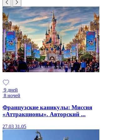
9 дней
8 ночей
Французские каникулы: Миссия
«Аттракционы». Авторский ...
27.03
31.05