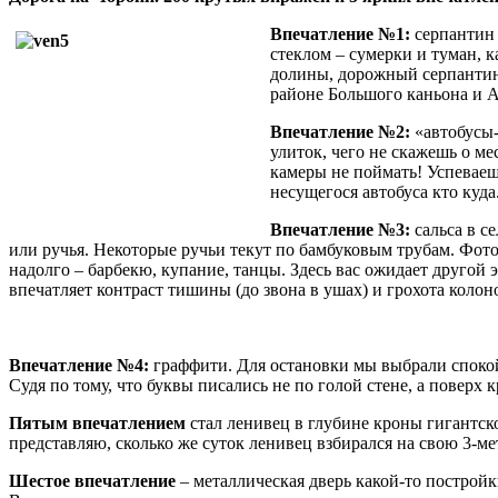
Впечатление №1:
серпантин 
стеклом – сумерки и туман, 
долины, дорожный серпантин.
районе Большого каньона и Ай
Впечатление №2:
«автобусы-
улиток, чего не скажешь о ме
камеры не поймать! Успеваеш
несущегося автобуса кто куда
Впечатление №3:
сальса в с
или ручья. Некоторые ручьи текут по бамбуковым трубам. Фото
надолго – барбекю, купание, танцы. Здесь вас ожидает другой 
впечатляет контраст тишины (до звона в ушах) и грохота колонок
Впечатление №4:
граффити. Для остановки мы выбрали спокой
Судя по тому, что буквы писались не по голой стене, а поверх
Пятым впечатлением
стал ленивец в глубине кроны гигантск
представляю, сколько же суток ленивец взбирался на свою 3-м
Шестое впечатление
– металлическая дверь какой-то постройк