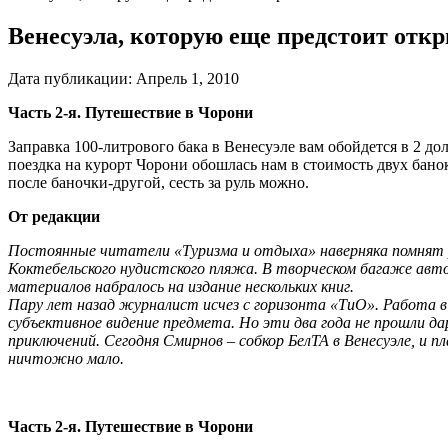
Венесуэла, которую еще предстоит отк
Дата публикации:
Апрель 1, 2010
Часть 2-я. Путешествие в Чорони
Заправка 100-литрового бака в Венесуэле вам обойдется в 2 до
поездка на курорт Чорони обошлась нам в стоимость двух банок
после баночки-другой, сесть за руль можно.
От редакции
Постоянные читатели «Туризма и отдыха» наверняка помнят 
Коктебельского нудистского пляжа. В творческом багаже автор
материалов набралось на издание нескольких книг.
Пару лет назад журналист исчез с горизонта «ТиО». Работа 
субъективное видение предмета. Но эти два года не прошли д
приключений. Сегодня Смирнов – собкор БелТА в Венесуэле, и п
ничтожно мало.
Часть 2-я. Путешествие в Чорони