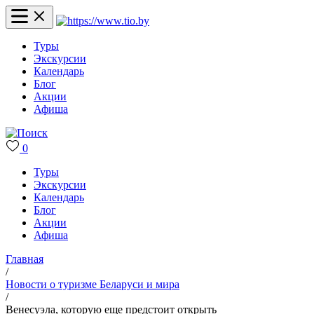
Туры
Экскурсии
Календарь
Блог
Акции
Афиша
0
Туры
Экскурсии
Календарь
Блог
Акции
Афиша
Главная
/
Новости о туризме Беларуси и мира
/
Венесуэла, которую еще предстоит открыть