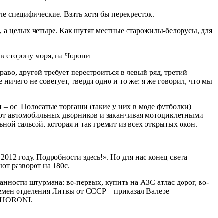
ле специфические. Взять хотя бы перекресток.
а, а целых четыре. Как шутят местные старожилы-белорусы, для
в сторону моря, на Чорони.
аво, другой требует перестроиться в левый ряд, третий
ичего не советует, твердя одно и то же: я же говорил, что мы
– ос. Полосатые торгаши (такие у них в моде футболки)
я от автомобильных дворников и заканчивая мотоциклетными
ной сальсой, которая и так гремит из всех открытых окон.
012 году. Подробности здесь!». Но для нас конец света
еют разворот на 180є.
занности штурмана: во-первых, купить на АЗС атлас дорог, во-
времен отделения Литвы от СССР – приказал Валере
 – CHORONI.