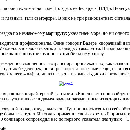
с любой техникой на «ты». Но здесь не Беларусь. ПДД в Венесуэ
от и главный! Или светофоры. В них не три разноцветных сигнал
оездка по незнакомому маршруту: указателей море, но ни одного 
 водители-профессионалы. Один говорит Валере, сворачивай напр
акдональдс» надо искать, а площадь с самолетом. Пятый вообще н
очное окно с попутчиками по автомобильному затору.
жденное скопление автотранспора привлекает их, как сладости 
ча пустых безделушек, но встречаются и полезные вещи, начина
ах у него – вафли, чипсы, газеты и компакт-диски с оглушитель
 вершина копирайтерской фантазии: «Конец света произойдет в 2
вал с узким шоссе и двумястами зигзагами, иные из которых им
исходной точке, откуда выехали. Тут пришлось взять на себя обя
 еще больше запутал. И тогда я применил свой секретный прием 
а 30 боливаров сопроводил нас до первого указателя для тупых
ний