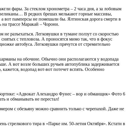
жгли фары. За стеклом хронометра – 2 часа дня, а за лобовым
ья-великаны… В редких брешах мелькают горные массивы,
а вот памперсы не помешали бы. Ялтинская дорога смерти в
ь на трассе Маракай – Чорони.
 не разъехаться. Легковушки в тумане ползут со скоростью
снятых с тепловоза. А проносятся мимо так, что в фокус
дножке автобуса. Легковушки прячутся от стремительно
е карманы на обочине. Обычно они располагаются у водопада
ьше. А вот возле больших ручьев автопублика задерживается
, кажется, водопад вот-вот потечет вспять. Особенно
бортике: «Адвокат Алехандро Фунес – вор и обманщик» Фото 6
ать и обманывать не перестал!
мером с обезьяну можно сравнить только с черепахой. Даже не
нь стрелкового тира в «Парке им. 50-летия Октября». Кстати в