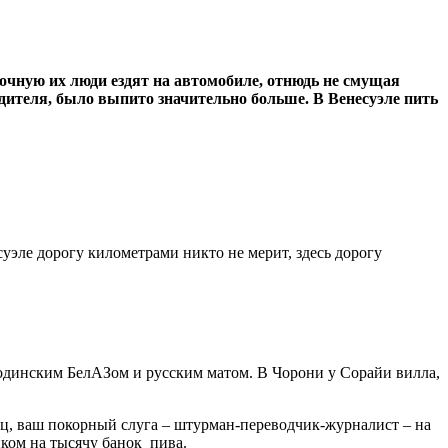
лочную их люди ездят на автомобиле, отнюдь не смущая
одителя, было выпито значительно больше. В Венесуэле пить
суэле дорогу километрами никто не мерит, здесь дорогу
жодинским БелАЗом и русским матом. В Чорони у Сорайи вилла,
ец, ваш покорный слуга – штурман-переводчик-журналист – на
ком на тысячу банок пива.