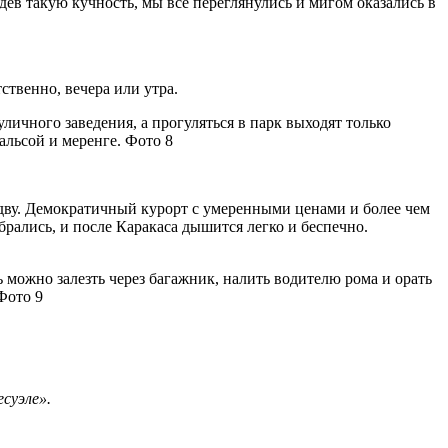
ев такую кучность, мы все переглянулись и мигом оказались в
ственно, вечера или утра.
ичного заведения, а прогуляться в парк выходят только
альсой и меренге. Фото 8
ву. Демократичный курорт с умеренными ценами и более чем
рались, и после Каракаса дышится легко и беспечно.
ь можно залезть через багажник, налить водителю рома и орать
Фото 9
суэле».