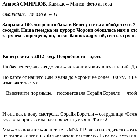
Андрей СМИРНОВ,
Каракас – Минск, фото автора
Окончание. Начало в №
11
Заправка 100-литрового бака в Венесуэле вам обойдется в 2
соседей. Наша поездка на курорт Чорони обошлась нам в ст
за рулем запрещено, но, после баночки-другой, сесть за руль
Конец света в 2012 году. Подробности – здесь!
Любая венесуэльская дорога – источник ярких впечатлений. Д
По карте от нашего Сан-Хуана до Чорони не более 100 км. В Бе
измеряют часами.
– Выезжайте пораньше, – посоветовала Сорайя Борелли, – чтобы
И она как в воду смотрела. Сорайя Борелли – сотрудница «Бе
куда она пригласила нас провести уикэнд. Фото 2
Мы – это водитель-испытатель МЗКТ Валера на водительском м
переднем сидении, с фотокамерой наперевес. Всех нас умести