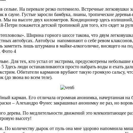
в сельве. На перевале резко потемнело. Встречные легковушки за
как в сауне. Густые заросли бамбука, лианы, тропические дерев
 Мы на высоте двух километров. Кондиционер здесь излишний, 
-Петри покажется детской тропинкой для того, кто сядет за рул
тепловозы». Ширина горного шоссе такова, что двум легковушкам
стных автобусах. Автобусы напоминают о себе ревом клаксонов, 
ь заметить лишь штурмана в майке-алкоголичке, висящего на по
. Фото 4
ельве. Для тех, кто устал от экстрима, предусмотрены небольши
 5 Здесь люди останавливаются просто набрать воды и ехать дал
экстрим. Обитатели карманов врубают такую громкую сальсу, что
 (до звона во всем теле).
ный карман. Его отличала огромная анонимка, начертанная на 
 краски – Алехандро Фунес закрашивал анонимку не раз, но воров
ого дерева. По медлительности движений это млекопитающее раз
етровую высоту!
и. По количеству дырок от пуль она мне здорово напомнила мише