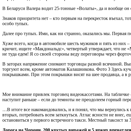
В Беларуси Валера водит 25-тонные «Волаты», да и вообще он 
Знаков приоритета нет – кто первым на перекресток въехал, т
особо тупых.
Далее про тупых. Ими, как ни странно, оказались мы. Первая п
Хуже всего, когда в автомобиле шесть мужиков и пять из них –
кричит, ищите «Макдональдс», четвертый утверждает, что не «М
не туда едем! Я со своей стороны веду переговоры через форт
В заторах напряжение снимают торговцы разной всячиной. Выну
торгуют всем, кроме автоматов Калашникова. Фото 3 Здесь ку
покрышками. При этом покрышки висят на шее продавца, а в рук
Мое внимание привлек торговец видеокассетами. На табличке –
наступит раньше – если до темноты не преодолеем горный пере
…В итоге все накомандовались, и я понял, что мы вернулись к 
вторых, потребовать всем заткнуться. Атлас ясности не внес,
остановиться у первого встречного такси. Местный таксист з
Дорога на Чорони. 200 крутых виражей и 5 ярких впечатле