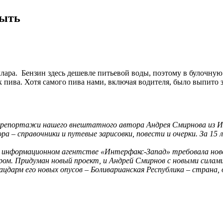
рыть
ллара. Бензин здесь дешевле питьевой воды, поэтому в булочную
 пива. Хотя самого пива нами, включая водителя, было выпито з
репортажи нашего внештатного автора Андрея Смирнова из Исп
а – справочники и путевые зарисовки, повести и очерки. За 15
в информационном агентстве «Интерфакс-Запад» требовала нов
аром. Придуман новый проект, и Андрей Смирнов с новыми силам
лацдарм его новых опусов – Боливарианская Республика – страна,