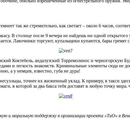
обочине, обильно изрешеченные из огнестрельного оружия. Увид
неет так же стремительно, как светает – около 6 часов, соответ
су. В столице после 9 вечера не найдешь ни одной открытого ул
нается. Лавочники торгуют, купальщики купаются, бары гремят с
кий Коктебель, андалузский Торремолинос и черногорскую Буд
дами и легкость знакомств. Криминальные элементы сюда не доб
ию, а у немцев, известно, губа не дура!
несуэльцы, точнее их жизненный уклад. К примеру, в такси здес
маги, в которой за два бакса тебя доставят в любую точку мира. 
ю и моральную поддержку в организации проекта «ТиО» в Вене