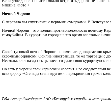
Венесуэле довольно часто можно встретить дорожные знаки на 
машине. Фото 7
Ночной Чорони
С перевала мы спустились с первыми сумерками. В Венесуэле тем
Ночной Чорони – это полная противоположность ночному Карака
самоубийцы. В курортном городке в это время все только начи
Своей тусовкой ночной Чорони напоминит одновременно крымс
скромным сервисом. Обилие иностранцев, те же торговцы с дре
Несколько лет назад немцы здесь создали свою курортную колон
Но есть у Чорони свой карибский колорит. Его создают сами ве
всю дорогу «Степь да степь кругом», перекрикивая грохот колы
P.
S.:
Автор благодарит ЗАО «Белзарубежстрой» за материальну