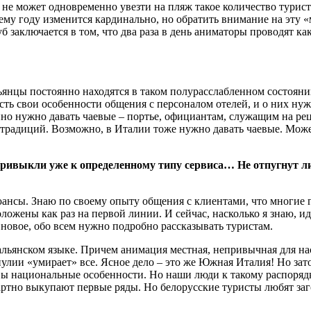
 не может одновременно увезти на пляж такое количество турист
ему году изменится кардинально, но обратить внимание на эту 
б заключается в том, что два раза в день аниматоры проводят к
ьянцы постоянно находятся в таком полурасслабленном состоянии
есть свои особенности общения с персоналом отелей, и о них ну
нно нужно давать чаевые – портье, официантам, служащим на ре
традиций. Возможно, в Италии тоже нужно давать чаевые. Может
Привыкли уже к определенному типу сервиса… Не отпугнут ли
юансы. Знаю по своему опыту общения с клиентами, что многие г
ложены как раз на первой линии. И сейчас, насколько я знаю, ид
новое, обо всем нужно подробно рассказывать туристам.
тальянском языке. Причем анимация местная, непривычная для нас
Апулии «умирает» все. Ясное дело – это же Южная Италия! Но зат
вы национальные особенности. Но наши люди к такому распоряд
артно выкупают первые ряды. Но белорусские туристы любят заго