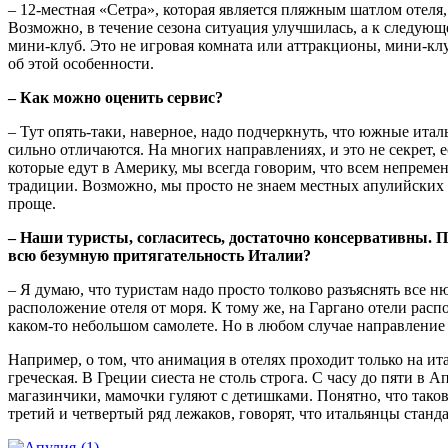
– 12-местная «Сетра», которая является пляжным шатлом отеля,
Возможно, в течение сезона ситуация улучшилась, а к следующ
мини-клуб. Это не игровая комната или аттракционы, мини-клу
об этой особенности.
– Как можно оценить сервис?
– Тут опять-таки, наверное, надо подчеркнуть, что южные итал
сильно отличаются. На многих направлениях, и это не секрет, 
которые едут в Америку, мы всегда говорим, что всем непреме
традиции. Возможно, мы просто не знаем местных апулийских 
проще.
– Наши туристы, согласитесь, достаточно консервативны. 
всю безумную притягательность Италии?
– Я думаю, что туристам надо просто толково разъяснять все н
расположение отеля от моря. К тому же, на Гаргано отели распо
каком-то небольшом самолете. Но в любом случае направление 
Например, о том, что анимация в оте­лях проходит только на и
греческая. В Греции сиеста не столь строга. С часу до пяти в 
магазинчики, мамочки гуляют с детишками. Понятно, что тако
третий и четвертый ряд лежаков, говорят, что итальянцы станд