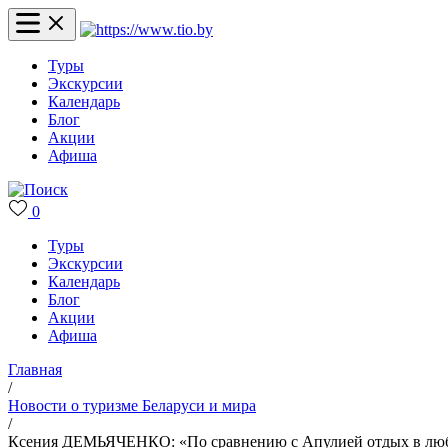
Туры
Экскурсии
Календарь
Блог
Акции
Афиша
0
Туры
Экскурсии
Календарь
Блог
Акции
Афиша
Главная
/
Новости о туризме Беларуси и мира
/
Ксения ДЕМЬЯЧЕНКО: «По сравнению с Апулией отдых в любом