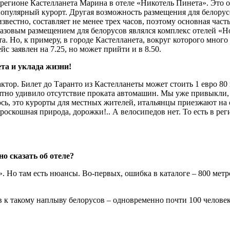
регионе Кастелланета Марина в отеле «Никотель Пинета». Это о
опулярный курорт. Другая возможность размещения для белорусс
известно, составляет не менее трех часов, поэтому основная час
базовым размещением для белорусов являлся комплекс отелей «
а. Но, к примеру, в городе Кастелланета, вокруг которого много о
йс заявлен на 7.25, но может прийти и в 8.50.
та и уклада жизни!
ктор. Билет до Таранто из Кастелланеты может стоить 1 евро 80 
ятно удивило отсутствие проката автомашин. Мы уже привыкли, 
юсь, это курорты для местных жителей, итальянцы приезжают на
 роскошная природа, дорожки!.. А велосипедов нет. То есть в р
о сказать об отеле?
 Но там есть нюансы. Во-первых, ошибка в каталоге – 800 метро
в к такому наплыву белорусов – одновременно почти 100 человек