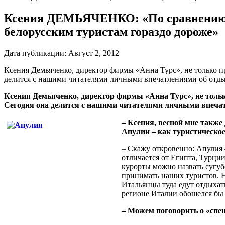
Ксения ДЕМЬЯЧЕНКО: «По сравнению с
белорусским туристам гораздо дороже»
Дата публикации:
Август 2, 2012
Ксения Демьяченко, директор фирмы «Анна Турс», не только пр
делится с нашими читателями личными впечатлениями об отдыхе
Ксения Демьяченко, директор фирмы «Анна Турс», не только
Сегодня она делится с нашими читателями личными впечатл
– Ксения, весной мне также
Апулии – как туристическо
– Скажу откровенно: Апулия –
отличается от Египта, Турци
курорты можно назвать сугу
принимать наших туристов. Н
Итальянцы туда едут отдыхат
регионе Италии обошелся бы 
– Можем поговорить о «спец