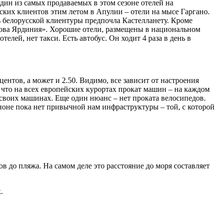
дин из самых продаваемых в этом сезоне оте­лей на
ких клиентов этим летом в Апулии – оте­ли на мысе Гаргано.
ть белорусской клиентуры предпочла Кастелланету. Кроме
Нова Ярдиния». Хорошие отели, размещены в национальном
телей, нет такси. Есть автобус. Он ходит 4 раза в день в
центов, а может и 2.50. Видимо, все зависит от настроения
что на всех европейских курортах прокат машин – на каждом
 своих машинах. Еще один нюанс – нет проката велосипедов.
егионе пока нет привычной нам инфраструктуры – той, с которой
в до пляжа. На самом деле это расстояние до моря составляет
.