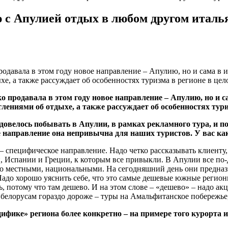
 Апулией отдых в любом другом италья
одавала в этом году новое направление – Апулию, но и сама в 
, а также рассуждает об особенностях туризма в регионе в цел
 продавала в этом году новое направление – Апулию, но и с
ениями об отдыхе, а также рассуждает об особенностях туриз
 довелось побывать в Апулии, в рамках рекламного тура, и п
е направление она непривычна для наших туристов. У вас к
 специфическое направление. Надо четко рассказывать клиенту, 
и, Испании и Греции, к которым все привыкли. В Апулии все по-
бо местными, национальными. На сегодняшний день они предназ
адо хорошо уяснить себе, что это самые дешевые южные регионы
ь, потому что там дешево. И на этом слове – «дешево» – надо а
белорусам гораздо дороже – туры на Амальфитанское побережье,
ифике» региона более конкретно – на примере того курорта и 