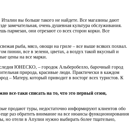
 Италии вы больше такого не найдете. Все магазины дают
езде замечательная, очень душевная культура обслуживания.
ь пармезан, они отрезают со всех сторон корки. Все
 свежая рыба, мясо, овощи на гриле – все выше всяких похвал.
м пинии, все в зелени, цветах, а воздух такой вкусный и
ные цены на все марки.
наследия ЮНЕСКО, – городок Альберобелло, барочный город
ивительная природа, красивые люди. Практически в каждом
од – Матеру, который приводит в восторг всех туристов. К
 все-таки списать на то, что это первый сезон,
орые продают туры, недостаточно информируют клиентов обо
, еще раз обратить внимание на все нюансы функционирования
имы, но отели в Апулии нужно выбирать более тщательно,