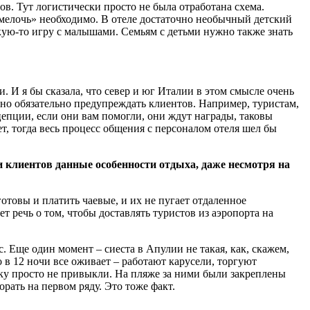
ов. Тут логистически просто не была отработана схема.
«мелочь» необходимо. В отеле достаточно необычный детский
акую-то игру с малышами. Семьям с детьми нужно также знать
. И я бы сказала, что север и юг Италии в этом смысле очень
жно обязательно предупреждать клиентов. Например, туристам,
цепции, если они вам помогли, они ждут награды, таковы
, тогда весь процесс общения с персоналом отеля шел бы
 клиентов данные особенности отдыха, даже несмотря на
отовы и платить чаевые, и их не пугает отдаленное
ет речь о том, чтобы доставлять туристов из аэропорта на
. Еще один момент – сиеста в Апулии не такая, как, скажем,
о в 12 ночи все оживает – работают карусели, торгуют
ку просто не привыкли. На пляже за ними были закреплены
рать на первом ряду. Это тоже факт.