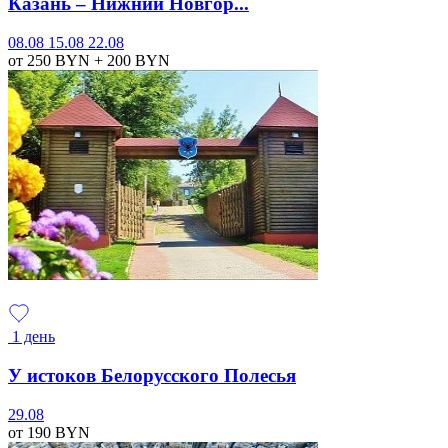
Казань – Нижний Новгор...
08.08
15.08
22.08
от 250
BYN
+ 200
BYN
1 день
У истоков Белорусского Полесья
29.08
от 190
BYN