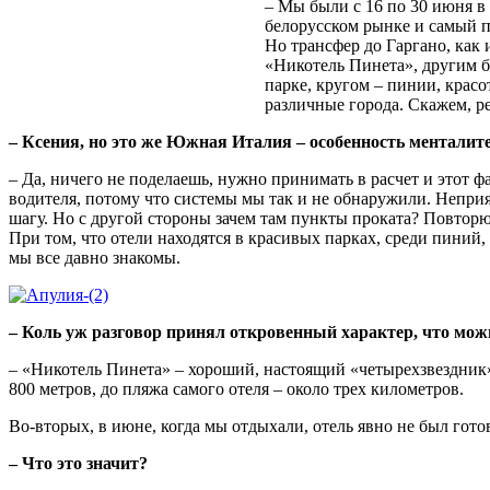
– Мы были с 16 по 30 июня в 
белорусском рынке и самый п
Но трансфер до Гаргано, как 
«Никотель Пинета», другим 
парке, кругом – пинии, красот
различные города. Скажем, ре
– Ксения, но это же Южная Италия – особенность менталите
– Да, ничего не поделаешь, нужно принимать в расчет и этот фа
водителя, потому что системы мы так и не обнаружили. Непри
шагу. Но с другой стороны зачем там пункты проката? Повтор
При том, что отели находятся в красивых парках, среди пиний,
мы все давно знакомы.
– Коль уж разговор принял откровенный характер, что можн
– «Никотель Пинета» – хороший, настоящий «четырехзвездник».
800 метров, до пляжа самого отеля – около трех километров.
Во-вторых, в июне, когда мы отдыхали, отель явно не был гото
– Что это значит?