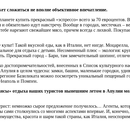
жет сложиться не вполне объективное впечатление.
анете купить прекрасный «эспрессо» всего за 70 евроцентов. В
 и обязательно идут навстречу. Вообще в городах, местечках – в
ебе нарезают свежайшее мясо, причем всегда с лихвой. Покупаеш
 культ! Такой вкусной еды, как в Италии, нет нигде. Моцарелла,
альное для отдыха с детьми. Несомненный плюс – экология: круго
ть. Прекрасный город – Бари, там замечательный шопинг, отлич
ько достопримечательностей, внесенных в Список культурного 
 Апулия в целом чудесна: замки, башни, маленькие городки, уд
 регионе Базиликата можно посмотреть уникальный пещерный гор
 Неаполь и Помпеи.
ансы» отдыха наших туристов нынешним летом в Апулии можно
 турист: немножко сырое предложение получилось… Агенты, кот
ты сами столкнулись со многими аспектами впервые. И, конечно
реимущества, красота и шарм такой страны, как Италия, неоспор