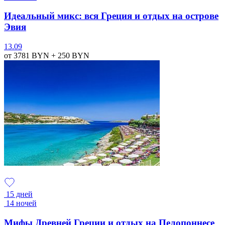
Идеальный микс: вся Греция и отдых на острове
Эвия
13.09
от 3781
BYN
+ 250
BYN
15 дней
14 ночей
Мифы Древней Греции и отдых на Пелопоннесе