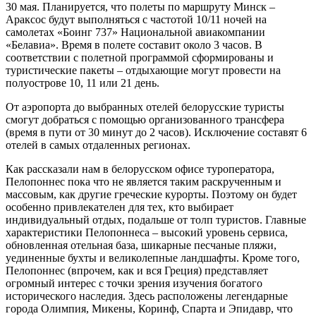
30 мая. Планируется, что полеты по маршруту Минск –
Араксос будут выполняться с частотой 10/11 ночей на
самолетах «Боинг 737» Национальной авиакомпании
«Белавиа». Время в полете составит около 3 часов. В
соответствии с полетной программой сформированы и
туристические пакеты – отдыхающие могут провести на
полуострове 10, 11 или 21 день.
От аэропорта до выбранных оте­лей белорусские туристы
смогут добраться с помощью организованного трансфера
(время в пути от 30 минут до 2 часов). Исключение составят 6
отелей в самых отдаленных регионах.
Как рассказали нам в белорусском офисе туроператора,
Пелопоннес пока что не является таким раскрученным и
массовым, как другие греческие курорты. Поэтому он будет
особенно привлекателен для тех, кто выбирает
индивидуальный отдых, подальше от толп туристов. Главные
характеристики Пелопоннеса – высокий уровень сервиса,
обновленная отельная база, шикарные песчаные пляжи,
уединенные бухты и великолепные ландшафты. Кроме того,
Пелопоннес (впрочем, как и вся Греция) представляет
огромный интерес с точки зрения изучения богатого
исторического наследия. Здесь расположены легендарные
города Олимпия, Микены, Коринф, Спарта и Эпидавр, что