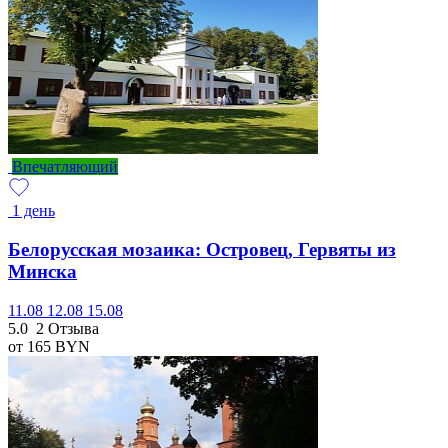
Впечатляющий
1 день
Белорусская мозаика: Островец, Гервяты из
Минска
11.08
12.08
15.08
5.0
2 Отзыва
от 165
BYN