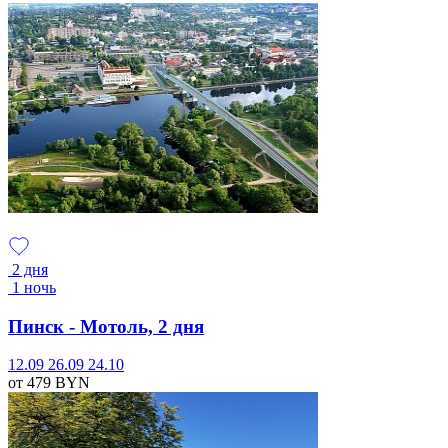
2 дня
1 ночь
Пинск - Мотоль, 2 дня
12.09
26.09
24.10
от 479
BYN