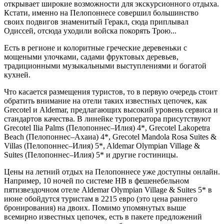
открывает широкие возможности для экскурсионного отдыха.
Кстати, именно на Пелопоннесе совершил большинство
своих подвигов знаменитый Геракл, сюда приплывал
Одиссей, отсюда уходили войска покорять Трою...
Есть в регионе и колоритные греческие деревеньки с
мощеными улочками, садами фруктовых деревьев,
традиционными музыкальными выступлениями и богатой
кухней.
Что касается размещения туристов, то в первую очередь стоит
обратить внимание на отели таких известных цепочек, как
Grecotel и Aldemar, предлагающих высокий уровень сервиса и
стандартов качества. В линейке туроператора присутствуют
Grecotel Ilia Palms (Пелопоннес–Илия) 4*, Grecotel Lakopetra
Beach (Пелопоннес–Ахаиа) 4*, Grecotel Mandola Rosa Suites &
Villas (Пелопоннес–Илия) 5*, Aldemar Olympian Village &
Suites (Пелопоннес–Илия) 5* и другие гостиницы.
Цены на летний отдых на Пелопоннесе уже доступны онлайн.
Например, 10 ночей по системе HB в фешенебельном
пятизвездочном отеле Aldemar Olympian Village & Suites 5* в
июне обойдутся туристам в 2215 евро (это цена раннего
бронирования) на двоих. Помимо упомянутых выше
всемирно известных цепочек, есть в пакете предложений