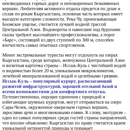
неизведанных горных дорог и непокоренных безымянных
вершин. Любителям активного отдыха придется по душе и
сплав по рекам Кыргызстана, основная часть которых имеет
высшую категорию сложности. Река Чу, пронизывающая
Боомское ущелье, считается лучшей водной трассой
Центральной Азии. Водовороты и нависшие над бурунами
скалы требуют высочайшего профессионализма, а порог
«Барс», состоящий из двух ступеней по 300 м, способен
впечатлить самых опытных спортсменов.
Менее экстремальные туристы могут отдохнуть на озерах
Кыргызстана, среди которых, жемчужина Центральной Азии
и визитная карточка страны – Иссык-Куль с чистейшей водой
и видимостью более 20 м, уникальным микроклиматом,
лечебной минерализованной водой и целебными грязями.
Иссык-Куль – популярный курорт, располагающий
развитой инфраструктурой, хорошей отельной базой и
всеми возможностями для комфортного отпуска
.
Путешественники, ищущие единения с природой и
избегающие шумных курортов, могут отправиться на озеро
Сары-Челек, окруженное ожерельем горных вершин,
зарослями арчи и многовековыми елями. К слову, экотуризм –
одно из самых популярных среди гостей страны направлений,
что вполне объяснимо: Кыргызстан по праву считается краем
уникальной нетронутой природы и поражает