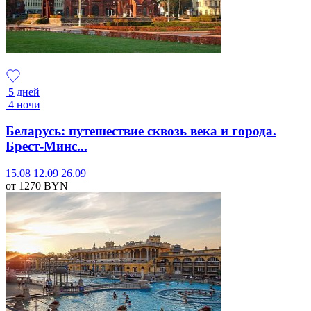
5 дней
4 ночи
Беларусь: путешествие сквозь века и города.
Брест-Минс...
15.08
12.09
26.09
от 1270
BYN