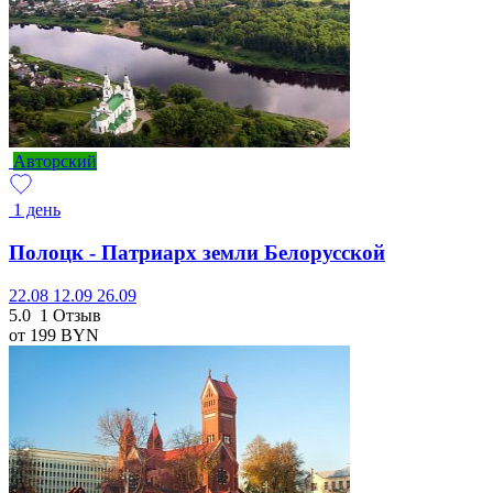
Авторский
1 день
Полоцк - Патриарх земли Белорусской
22.08
12.09
26.09
5.0
1 Отзыв
от 199
BYN