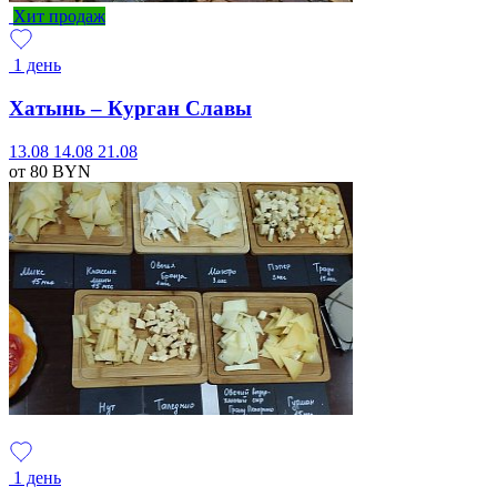
Хит продаж
1 день
Хатынь – Курган Славы
13.08
14.08
21.08
от 80
BYN
1 день