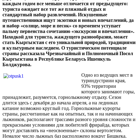
каждым годом все меньше отличается от предыдущего:
туриста ожидает все тот же пляжный отдых и
стандартный набор развлечений. Искушенные
путешественники ищут экзотики и новых впечатлений, да
и набор «солнце, море и песок» со временем уступает
пальму первенства сочетанию «экскурсии и впечатления».
Находкой для туриста, жаждущего разнообразия, может
стать Кыргызстан с его уникальной природой, традициями
и культурным наследием. О туристическом потенциале
страны рассказала Чрезвычайный и Полномочный Посол
Кыргызстана в Республике Беларусь Ишенкуль
Болджурова.
Одно из ведущих мест в
туриндустриии края,
93% территории
которого занимают горы,
принадлежит, разумеется, горнолыжному отдыху. Сезон
длится здесь с декабря до начала апреля, а на ледниках
катание возможно круглый год. Горнолыжные курорты
страны, рассчитанные как на опытных, так и на начинающих
лыжников, располагают трассами разного уровня сложности и
прекрасными условиями для любителей фрирайда, которых
могут доставлять на «неосвоенные» склоны вертолетом.
Немалое число лыжных баз расположено вокруг Бишкека.