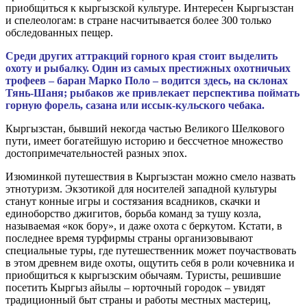
приобщиться к кыргызской культуре. Интересен Кыргызстан
и спелеологам: в стране насчитывается более 300 только
обследованных пещер.
Среди других аттракций горного края стоит выделить
охоту и рыбалку. Один из самых престижных охотничьих
трофеев – баран Марко Поло – водится здесь, на склонах
Тянь-Шаня; рыбаков же привлекает перспектива поймать
горную форель, сазана или иссык-кульского чебака.
Кыргызстан, бывший некогда частью Великого Шелкового
пути, имеет богатейшую историю и бессчетное множество
достопримечательностей разных эпох.
Изюминкой путешествия в Кыргызстан можно смело назвать
этнотуризм. Экзотикой для носителей западной культуры
станут конные игры и состязания всадников, скачки и
единоборство джигитов, борьба команд за тушу козла,
называемая «кок бору», и даже охота с беркутом. Кстати, в
последнее время турфирмы страны организовывают
специальные туры, где путешественник может поучаствовать
в этом древнем виде охоты, ощутить себя в роли кочевника и
приобщиться к кыргызским обычаям. Туристы, решившие
посетить Кыргыз айылы – юрточный городок – увидят
традиционный быт страны и работы местных мастериц,