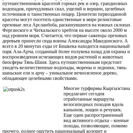
путешественников красотой горных рек и озер, грандиозных
водопадов, причудливых скал, ущелий и вершин, целебных
источников и таинственных пещер. Ценители первозданной
красоты могут посетить единственные в мире реликтовые
ореховые леса Арсланбоба, раскинувшиеся на южных склонах
Ферганского и Чаткальского хребтов на высоте около 2000 м
над уровнем моря. Считается, что первые саженцы ореховых
деревьев принесли сюда воины Александра Македонского. А
всего в 20 минутах езды от Бишкека находится национальный
парк Ала-Арча, созданный более полувека назад для охраны и
воспроизведения исчезающих видов растений и животных
биосферы Тянь-Шаня. Здесь путешественникам предстоит
увидеть величественные водопады, морены и ледники, тянь-
шаньские ели и арчу – уникальное вечнозеленое дерево,
обладающее целебными свойствами.
Многие турфирмы Кыргызстана
предлагают сегодня
отработанные маршруты
велосипедных походов вдоль
каньонов, лощин и речушек.
Еще один распространенный
вид активного отдыха – конные
походы, позволяющие, помимо
прочего, полнее ощутить национальный колорит и