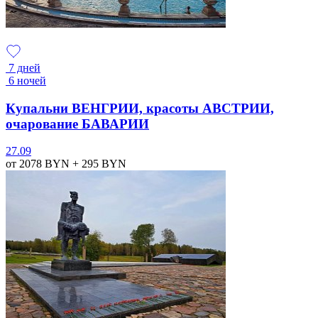
7 дней
6 ночей
Купальни ВЕНГРИИ, красоты АВСТРИИ,
очарование БАВАРИИ
27.09
от 2078
BYN
+ 295
BYN