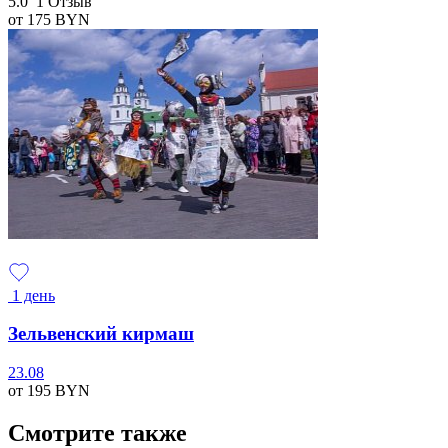
5.0
1 Отзыв
от 175
BYN
1 день
Зельвенский кирмаш
23.08
от 195
BYN
Смотрите также