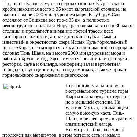
Так, центр Кашка-Суу на северных склонах Кыргызского
хребта находится всего в 35 км от кыргызской столицы, на
высоте свыше 2000 м над уровнем моря. Базу Оруу-Сай
отделяют от Бишкека все те же 35 км, а полностью
реконструированная база Норус расположена всего в 30 км от
столицы и предлагает вниманию гостей трассы всех
категорий сложности, а также детские спуски. Самый
известный в окрестностях озера Иссык-Куль горнолыжный
центр «Каракол» находится в 7 км от одноименного города, на
склонах Тянь-Шаня, на высоте 2300 м над уровнем моря и
работает круглый год. Здесь имеется гостиница и коттеджи,
ресторан, сауна и бильярд, конференц-зал и вертолетная
площадка, функционируют 5 подъемников, а также прокат
горнолыжного снаряжения и снегоходов.
Поклонникам альпинизма и
экстремального туризма горы
Кыргызстана будут интересны
не в меньшей степени. На
массиве Муздаг, занимающем
самую высокую часть Тянь-
Шаня, в летнее время вырастает
альпинистский лагерь.
Несмотря на большое число
проложенных маршрутов, в этом регионе есть и немало