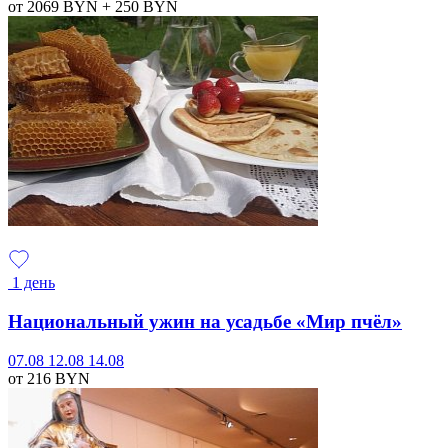
от 2069
BYN
+ 250
BYN
1 день
Национальный ужин на усадьбе «Мир пчёл»
07.08
12.08
14.08
от 216
BYN