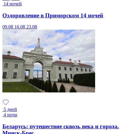
14 ночей
Оздоровление в Приморском 14 ночей
09.08
16.08
23.08
5 дней
4 ночи
Беларусь: путешествие сквозь века и города.
Минск-Брес...