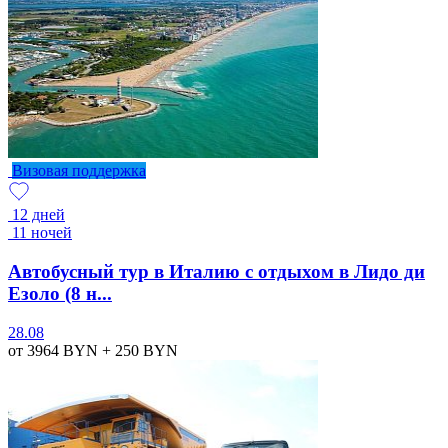
Визовая поддержка
12 дней
11 ночей
Автобусный тур в Италию с отдыхом в Лидо ди
Езоло (8 н...
28.08
от 3964
BYN
+ 250
BYN