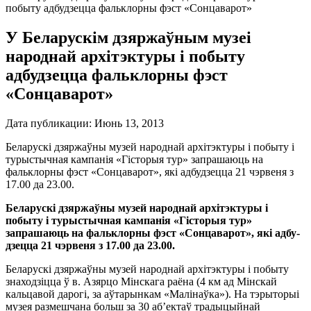
побыту адбудзецца фальклорны фэст «Сонцаварот»
У Беларускім дзяржаўным музеі
народнай архітэктуры і побыту
адбудзецца фальклорны фэст
«Сонцаварот»
Дата публикации:
Июнь 13, 2013
Беларускі дзяржаўны музей народнай архітэктуры і побыту і
турыстычная кампанія «Гісторыя тур» запрашаюць на
фальклорны фэст «Сонцаварот», які адбу­дзецца 21 чэрвеня з
17.00 да 23.00.
Беларускі дзяржаўны музей народнай архітэктуры і
побыту і турыстычная кампанія «Гісторыя тур»
запрашаюць на фальклорны фэст «Сонцаварот», які адбу­
дзецца 21 чэрвеня з 17.00 да 23.00.
Беларускі дзяржаўны музей народнай архітэктуры і побыту
знаходзіцца ў в. Азярцо Мінскага раёна (4 км ад Мінскай
кальцавой дарогі, за аўтарынкам «Малінаўка»). На тэрыторыі
музея размешчана больш за 30 аб’ектаў традыцыйнай