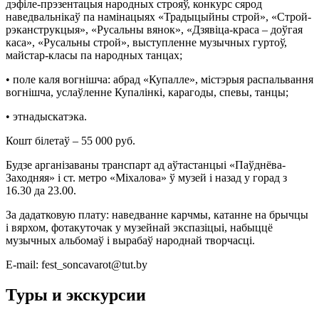
дэфіле-прэзентацыя народных строяў, конкурс сярод
наведвальнікаў па намінацыях «Традыцыйны строй», «Строй-
рэканструкцыя», «Русальны вянок», «Дзявіца-краса – доўгая
каса», «Русальны строй», выступленне музычных гуртоў,
майстар-класы па народных танцах;
• поле каля вогнішча: абрад «Купалле», містэрыя распальвання
вогнішча, услаўленне Купалінкі, карагоды, спевы, танцы;
• этнадыскатэка.
Кошт білетаў – 55 000 руб.
Будзе арганізаваны транспарт ад аўтастанцыi «Паўднёва-
Заходняя» і ст. метро «Міхалова» ў музей і назад у горад з
16.30 да 23.00.
За дадатковую плату: наведванне карчмы, катанне на брычцы
і вярхом, фотакуточак у музейнай экспазіцыі, набыццё
музычных альбомаў і вырабаў народнай творчасці.
E-mail: fest_soncavarot@tut.by
Туры и экскурсии