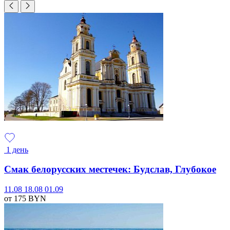
1 день
Смак белорусских местечек: Будслав, Глубокое
11.08
18.08
01.09
от 175
BYN