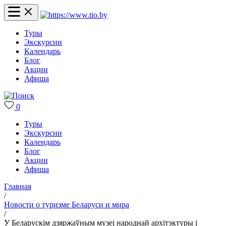
Туры
Экскурсии
Календарь
Блог
Акции
Афиша
0
Туры
Экскурсии
Календарь
Блог
Акции
Афиша
Главная
/
Новости о туризме Беларуси и мира
/
У Беларускім дзяржаўным музеі народнай архітэктуры і