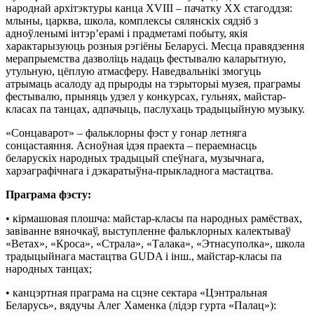
народнай архітэктуры канца XVIII – пачатку XX стагоддзя:
млыны, царква, школа, комплексы сялянскіх сядзіб з
адноўленымі інтэр’ерамі і прадметамі побыту, якія
характарызуюць розныя рэгіёны Беларусі. Месца правядзення
мерапрыемства дазволіць надаць фестывалю каларытную,
утульную, цёплую атмасферу. Наведвальнікі змогуць
атрымаць асалоду ад прыроды на тэрыторыі музея, праграмы
фестывалю, прыняць удзел у конкурсах, гульнях, майстар-
класах па танцах, адпачыць, паслухаць традыцыйную музыку.
«Сонцаварот» – фальклорны фэст у гонар летняга
сонцастаяння. Асноўная ідэя праекта – пераемнасць
беларускіх народных традыцый спеўнага, музычнага,
харэаграфічнага і дэкаратыўна-прыкладнога мастацтва.
Праграма фэсту:
• кірмашовая плошча: майстар-класы па народных рамёствах,
завіванне вяночкаў, выступленне фальклорных калектываў
«Ветах», «Кроса», «Страла», «Талака», «Этнасуполка», школа
традыцыйнага мастацтва GUDA i iнш., майстар-класы па
народных танцах;
• канцэртная праграма на сцэне сектара «Цэнтральная
Беларусь», вядучы Алег Хаменка (лiдэр гурта «Палац»):