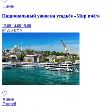
1 день
Национальный ужин на усадьбе «Мир пчёл»
12.08
14.08
19.08
от 216
BYN
8 дней
7 ночей