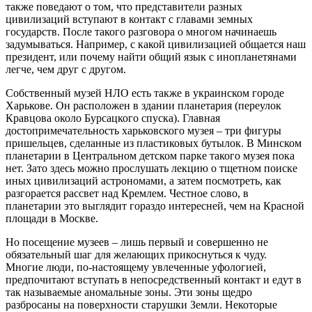
также поведают о том, что представители разных
цивилизаций вступают в контакт с главами земных
государств. После такого разговора о многом начинаешь
задумываться. Например, с какой цивилизацией общается наш
президент, или почему найти общий язык с инопланетянами
легче, чем друг с другом.
Собственный музей НЛО есть также в украинском городе
Харькове. Он расположен в здании планетария (переулок
Кравцова около Бурсацкого спуска). Главная
достопримечательность харьковского музея – три фигуры
пришельцев, сделанные из пластиковых бутылок. В Минском
планетарии в Центральном детском парке такого музея пока
нет. Зато здесь можно прослушать лекцию о тщетном поиске
иных цивилизаций астрономами, а затем посмотреть, как
разгорается рассвет над Кремлем. Честное слово, в
планетарии это выглядит гораздо интересней, чем на Красной
площади в Москве.
Но посещение музеев – лишь первый и совершенно не
обязательный шаг для желающих прикоснуться к чуду.
Многие люди, по-настоящему увлеченные уфологией,
предпочитают вступать в непосредственный контакт и едут в
так называемые аномальные зоны. Эти зоны щедро
разбросаны на поверхности старушки Земли. Некоторые