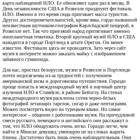
карта наблюдений НЛО. Ее обновляют один раз в месяц. В
День независимости США в Розвелле празднуют фестиваль
НЛО. Именно в это время сюда приезжает масса туристов.
Других достопримечательностей, кроме ямы, гордо названной
неизвестным шутником-географом Карлсбадской пещерой, в
Розвелле нет. Так что приезжий народ притягивает именно
инопланетная тематика. Второй крупный музей НЛО в США
находится в городе Портленд в штате Орегон. Он менее
известен. Фестивали здесь не проводятся. Зато через сайт
музея в интернете можно заказать майку с изображением
забавного гуманоида.
Для нас, простых белорусов, музеи в Розвелле и Портленде
почти недосягаемы из-за трудностей с получением
американской визы и дороговизны путешествия. Гораздо
проще попасть в международный музей и научный центр
изучения НЛО в Стамбуле, в районе Бейоглу. На стенах
международного музея расклеена сотня черно-белых
фотографий летающих тарелок, сигар и даже пентаграмм.
Можно посмотреть видео на турецком языке. Но самое
интересное – общение с работниками музея. На причудливой
смеси русского, немецкого и английского они расскажут о
том, что НЛО обнаружить очень легко. Гораздо легче, чем
найти в Минске девушку, умеющую не на словах жарить
блины. Достаточно быть лишь очень наблюдательным. Они