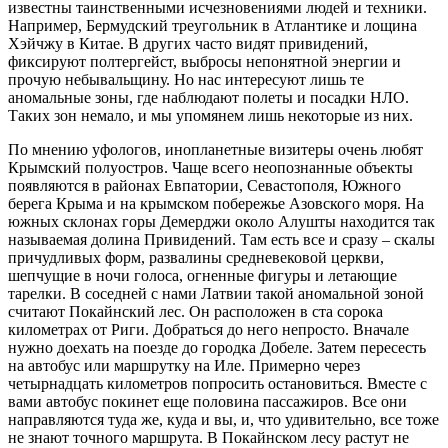
известны таинственными исчезновениями людей и техники.
Например, Бермудский треугольник в Атлантике и лощина
Хэйчжу в Китае. В других часто видят привидений,
фиксируют полтергейст, выбросы непонятной энергии и
прочую небывальщину. Но нас интересуют лишь те
аномальные зоны, где наблюдают полеты и посадки НЛО.
Таких зон немало, и мы упомянем лишь некоторые из них.
По мнению уфологов, инопланетные визитеры очень любят
Крымский полуостров. Чаще всего неопознанные объекты
появляются в районах Евпатории, Севастополя, Южного
берега Крыма и на крымском побережье Азовского моря. На
южных склонах горы Демерджи около Алушты находится так
называемая долина Привидений. Там есть все и сразу – скалы
причудливых форм, развалины средневековой церкви,
шепчущие в ночи голоса, огненные фигуры и летающие
тарелки. В соседней с нами Латвии такой аномальной зоной
считают Покайнский лес. Он расположен в ста сорока
километрах от Риги. Добраться до него непросто. Вначале
нужно доехать на поезде до городка Добеле. Затем пересесть
на автобус или маршрутку на Иле. Примерно через
четырнадцать километров попросить остановиться. Вместе с
вами автобус покинет еще половина пассажиров. Все они
направляются туда же, куда и вы, и, что удивительно, все тоже
не знают точного маршрута. В Покайнском лесу растут не