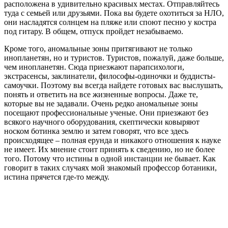
расположена в удивительно красивых местах. Отправляйтесь
туда с семьей или друзьями. Пока вы будете охотиться за НЛО,
они насладятся солнцем на пляже или споют песню у костра
под гитару. В общем, отпуск пройдет незабываемо.
Кроме того, аномальные зоны притягивают не только
инопланетян, но и туристов. Туристов, пожалуй, даже больше,
чем инопланетян. Сюда приезжают парапсихологи,
экстрасенсы, заклинатели, философы-одиночки и буддисты-
самоучки. Поэтому вы всегда найдете готовых вас выслушать,
понять и ответить на все жизненные вопросы. Даже те,
которые вы не задавали. Очень редко аномальные зоны
посещают профессиональные ученые. Они приезжают без
всякого научного оборудования, скептически ковыряют
носком ботинка землю и затем говорят, что все здесь
происходящее – полная ерунда и никакого отношения к науке
не имеет. Их мнение стоит принять к сведению, но не более
того. Потому что истины в одной инстанции не бывает. Как
говорит в таких случаях мой знакомый профессор ботаники,
истина прячется где-то между.