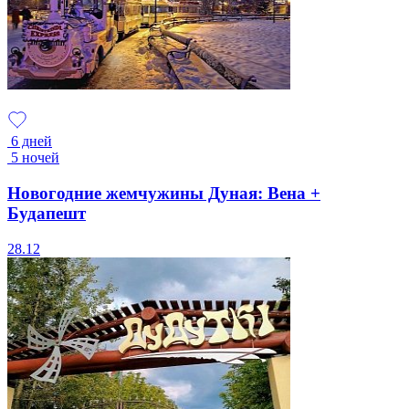
6 дней
5 ночей
Новогодние жемчужины Дуная: Вена +
Будапешт
28.12