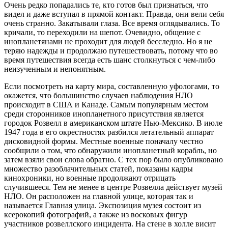
Очень редко попадались те, кто готов был признаться, что
видел и даже вступал в прямой контакт. Правда, они вели себя
очень странно. Закатывали глаза. Все время оглядывались. То
кричали, то переходили на шепот. Очевидно, общение с
инопланетянами не проходит для людей бесследно. Но я не
теряю надежды и продолжаю путешествовать, потому что во
время путешествия всегда есть шанс столкнуться с чем-либо
неизученным и непонятным.
Если посмотреть на карту мира, составленную уфологами, то
окажется, что большинство случаев наблюдения НЛО
происходит в США и Канаде. Самым популярным местом
среди сторонников инопланетного присутствия является
городок Розвелл в американском штате Нью-Мексико. В июле
1947 года в его окрестностях разбился летательный аппарат
дисковидной формы. Местные военные поначалу честно
сообщили о том, что обнаружили инопланетный корабль, но
затем взяли свои слова обратно. С тех пор было опубликовано
множество разоблачительных статей, показаны кадры
кинохроники, но военные продолжают отрицать
случившееся. Тем не менее в центре Розвелла действует музей
НЛО. Он расположен на главной улице, которая так и
называется Главная улица. Экспозиция музея состоит из
ксерокопий фотографий, а также из восковых фигур
участников розвеллского инцидента. На стене в холле висит