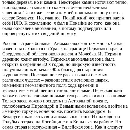
только деревья, но и камни. Некоторые камни источают тепло,
и холодным латышам это кажется очень необычным
явлением. Таких же лесов и камней полным-полно у нас на
севере Беларуси. Но, главное, Покайнский лес притягивает к
себе НЛО. К сожалению, я был в Покайне до того, как она
была объявлена аномалией, а потому подтвердить или
опровергнуть этих сведений не могу.
Россия – страна большая. Аномальных зон там много. Самая
известная находится на Урале, на границе Пермского края и
Свердловской области около деревни Молебка. Из Перми в
деревню ходит автобус. Пермская аномальная зона была
открыта в середине 80-х годов, но широкую известность
получила лишь в начале 90-х благодаря стараниям
журналистов. Посещавшие ее рассказывали о самых
различных чудесах – разноцветных летающих шарах,
изменении геомагнитного поля, хода времени и
телепатическом общении с инопланетянами. Пермская зона
также известна своими новыми географическими названиями.
Только здесь можно посидеть на Астральной поляне,
полюбоваться Пирамидой и Ведьмиными кольцами, взойти на
Змеиную горку и, конечно же, посетить Космодром. В
Беларуси также есть свои аномальные зоны. Их находят на
Голубых озерах, на Логойщине и в Копыльском районе. Но
самая старая и заслуженная – Вилейская зона. Как и следует