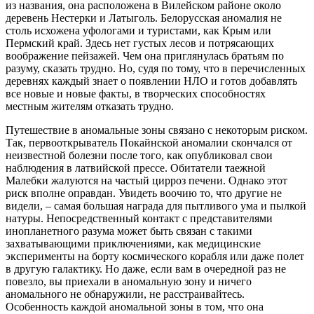
из названия, она расположена в Вилейском районе около
деревень Нестерки и Латыголь. Белорусская аномалия не
столь исхожена уфологами и туристами, как Крым или
Пермский край. Здесь нет густых лесов и потрясающих
воображение пейзажей. Чем она приглянулась братьям по
разуму, сказать трудно. Но, судя по тому, что в перечисленных
деревнях каждый знает о появлении НЛО и готов добавлять
все новые и новые факты, в творческих способностях
местным жителям отказать трудно.
Путешествие в аномальные зоны связано с некоторым риском.
Так, первооткрыватель Покайнской аномалии скончался от
неизвестной болезни после того, как опубликовал свои
наблюдения в латвийской прессе. Обитатели таежной
Малебки жалуются на частый цирроз печени. Однако этот
риск вполне оправдан. Увидеть воочию то, что другие не
видели, – самая большая награда для пытливого ума и пылкой
натуры. Непосредственный контакт с представителями
инопланетного разума может быть связан с такими
захватывающими приключениями, как медицинские
эксперименты на борту космического корабля или даже полет
в другую галактику. Но даже, если вам в очередной раз не
повезло, вы приехали в аномальную зону и ничего
аномального не обнаружили, не расстраивайтесь.
Особенность каждой аномальной зоны в том, что она