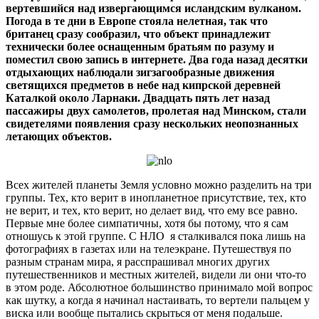
вертевшийся над извергающимся исландским вулканом.
Погода в те дни в Европе стояла нелетная, так что
британец сразу сообразил, что объект принадлежит
технически более оснащенным братьям по разуму и
поместил свою запись в интернете. Два года назад десятки
отдыхающих наблюдали зигзагообразные движения
светящихся предметов в небе над кипрской деревней
Каталкой около Ларнаки. Двадцать пять лет назад
пассажиры двух самолетов, пролетая над Минском, стали
свидетелями появления сразу нескольких неопознанных
летающих объектов.
Всех жителей планеты Земля условно можно разделить на три
группы. Тех, кто верит в инопланетное присутствие, тех, кто
не верит, и тех, кто верит, но делает вид, что ему все равно.
Первые мне более симпатичны, хотя бы потому, что я сам
отношусь к этой группе. С НЛО я сталкивался пока лишь на
фотографиях в газетах или на телеэкране. Путешествуя по
разным странам мира, я расспрашивал многих других
путешественников и местных жителей, видели ли они что-то
в этом роде. Абсолютное большинство принимало мой вопрос
как шутку, а когда я начинал настаивать, то вертели пальцем у
виска или вообще пытались скрыться от меня подальше.