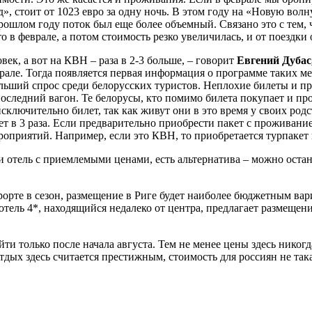
д», стоит от 1023 евро за одну ночь. В этом году на «Новую волн
рошлом году поток был еще более объемный. Связано это с тем,
о в феврале, а потом стоимость резко увеличилась, и от поездки 
ек, а вот на КВН – раза в 2-3 больше, – говорит
Евгений Дубас
рале. Тогда появляется первая информация о программе таких м
льший спрос среди белорусских туристов. Неплохие билеты и п
последний вагон. Те белорусы, кто помимо билета покупает и пр
сключительно билет, так как живут они в это время у своих ро
в 3 раза. Если предварительно приобрести пакет с проживанием,
оприятий. Например, если это КВН, то приобретается турпакет 
и отель с приемлемыми ценами, есть альтернатива – можно остан
рорте в сезон, размещение в Риге будет наиболее бюджетным в
ль 4*, находящийся недалеко от центра, предлагает размещение 
и только после начала августа. Тем не менее цены здесь никогд
 Отдых здесь считается престижным, стоимость для россиян не так