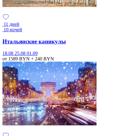
11 дней
10 ночей
Итальянские каникулы
18.08
25.08
01.09
от 1589
BYN
+ 240
BYN