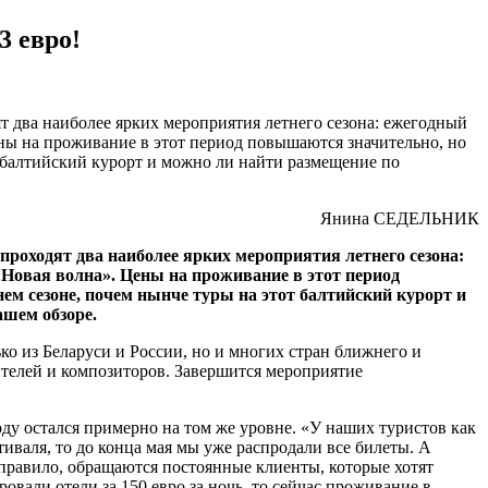
3 евро!
 два наиболее ярких мероприятия летнего сезона: ежегодный
 на проживание в этот период повышаются значительно, но
т балтийский курорт и можно ли найти размещение по
Янина СЕДЕЛЬНИК
роходят два наиболее ярких мероприятия летнего сезона:
овая волна». Цены на проживание в этот период
ем сезоне, почем нынче туры на этот балтийский курорт и
ашем обзоре.
ко из Беларуси и России, но и многих стран ближнего и
ителей и композиторов. Завершится мероприятие
ду остался примерно на том же уровне. «У наших туристов как
иваля, то до конца мая мы уже распродали все билеты. А
к правило, обращаются постоянные клиенты, которые хотят
вали отели за 150 евро за ночь, то сейчас проживание в