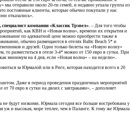
у» мы отправили около 20-ти семей, и недавно уехала группа из
 что постоянные клиенты, которые обычно покупали у нас
они отказались».
, специалист компании «Классик Трэвел»
. – Для того чтобы
ероприятий, как КВН и «Новая волна», времени их открытия и
роживание по адекватной цене можно приобрести также в
оживание, обычно размещаются в отелях Baltic Beach 5* и
дственников и друзей. Одни только билеты на «Новую волну»
 то разместиться в отеле 3-4* можно от 150 евро в сутки. При
как минимум на 4 дня, если «Новая волна» – на неделю».
овиться за Юрмалой или в Риге, которая находится всего в 20
ариантом. Даже в период проведения праздничных мероприятий
от 70 евро в сутки на двоих с завтраками», – дополняет
а не будут низкими. Юрмала сегодня все больше востребована у
ая уж и высокая, море теплее, чем в Паланге. К тому же Юрмала