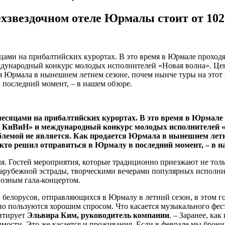
хзвездочном отеле Юрмалы стоит от 102
ми на прибалтийских курортах. В это время в Юрмале проходят
народный конкурс молодых исполнителей «Новая волна». Цены
тся Юрмала в нынешнем летнем сезоне, почем нынче туры на это
 последний момент, – в нашем обзоре.
сяцами на прибалтийских курортах. В это время в Юрмале п
КиВиН» и международный конкурс молодых исполнителей «Н
облемой не является. Как продается Юрмала в нынешнем летн
кто решил отправиться в Юрмалу в последний момент, – в н
ля. Гостей мероприятия, которые традиционно приезжают не толь
 зарубежной эстрады, творческими вечерами популярных исполн
озным гала-концертом.
белорусов, отправляющихся в Юрмалу в летний сезон, в этом го
о пользуются хорошим спросом. Что касается музыкального фест
ентирует
Эльвира Ким, руководитель компании
. – Заранее, ка
ости. Это же касается и проживания. Если в феврале мы брониро