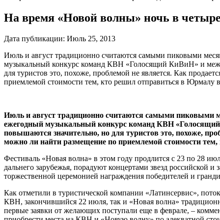
На время «Новой волны» ночь в четыре
Дата публикации:
Июль 25, 2013
Июль и август традиционно считаются самыми пиковыми месяца
музыкальный конкурс команд КВН «Голосящий КиВиН» и между
для туристов это, похоже, проблемой не является. Как продае
приемлемой стоимости тем, кто решил отправиться в Юрмалу в
Июль и август традиционно считаются самыми пиковыми ме
ежегодный музыкальный конкурс команд КВН «Голосящий 
повышаются значительно, но для туристов это, похоже, пр
можно ли найти размещение по приемлемой стоимости тем, 
Фестиваль «Новая волна» в этом году продлится с 23 по 28 ию
дальнего зарубежья, порадуют концертами звезд российской и
торжественной церемонией награждения победителей и гранди
Как отметили в туристической компании «Латинсервис», поток 
КВН, закончившийся 22 июля, так и «Новая волна» традиционн
первые заявки от желающих поступали еще в феврале, – комм
приобрести места на КВН и «Новую волну» по адекватной стоим