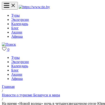
Туры
Экскурсии
Календарь
Блог
Акции
Афиша
0
Туры
Экскурсии
Календарь
Блог
Акции
Афиша
Главная
/
Новости о туризме Беларуси и мира
/
На время «Новой волны» ночь в четырехзвездочном отеле Юрма