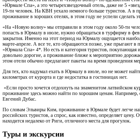
«Юрмале Спа», а это четырехзвездочный отель, даже не 5 «звез
19-ти человек. На КВН уехало немного больше туристов. А в п
проживание в хороших отелях, в этом году не успели сделать эт
«На «Новую волну» мы отправили в этом году около 50-ти челов
попасть в Юрмалу в июле, нужно обращаться в турфирму в фев
закрытия. Именно на этот период на Юрмалу ощущается наибо
марте-апреле. А все те, кто обращаются позже, уже прыгают в 
«Юрмала Спа» 4*. Но есть и категория туристов, покупающая и
довольно дорогие, а проживание ближе к мероприятию дорожает 
этом отели обычно предлагают пакеты на время проведения мер
Для тех, кто надумал ехать в Юрмалу в июле, но не может найт
километрах от курорта и где недостатка в гостиницах нет.
«Если просто хочется отдохнуть на знаменитом латвийском ку
проживание здесь можно найти по хорошим ценам. Например, оте
Евгений Дубас.
По словам Эльвиры Ким, проживание в Юрмале будет легче найт
российских туристов, а спрос, как известно, определяет цену.
находится недалеко от Риги, отличного места для прогулок.
Туры и экскурсии