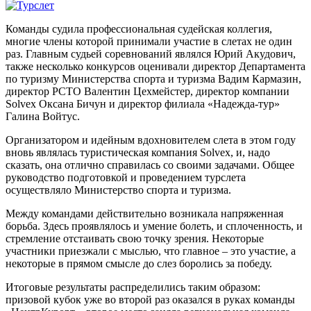
Команды судила профессиональная судейская коллегия,
многие члены которой принимали участие в слетах не один
раз. Главным судьей соревнований являлся Юрий Акудович,
также несколько конкурсов оценивали директор Департамента
по туризму Министерства спорта и туризма Вадим Кармазин,
директор РСТО Валентин Цехмейстер, директор компании
Solvex Оксана Бичун и директор филиала «Надежда-тур»
Галина Войтус.
Организатором и идейным вдохновителем слета в этом году
вновь являлась туристическая компания Solvex, и, надо
сказать, она отлично справилась со своими задачами. Общее
руководство подготовкой и проведением турслета
осуществляло Министерство спорта и туризма.
Между командами действительно возникала напряженная
борьба. Здесь проявлялось и умение болеть, и сплоченность, и
стремление отстаивать свою точку зрения. Некоторые
участники приезжали с мыслью, что главное – это участие, а
некоторые в прямом смысле до слез боролись за победу.
Итоговые результаты распределились таким образом:
призовой кубок уже во второй раз оказался в руках команды