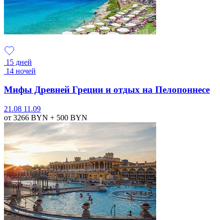
15 дней
14 ночей
Мифы Древней Греции и отдых на Пелопоннесе
21.08
11.09
от 3266
BYN
+ 500
BYN