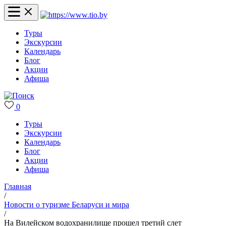
Туры
Экскурсии
Календарь
Блог
Акции
Афиша
0
Туры
Экскурсии
Календарь
Блог
Акции
Афиша
Главная
/
Новости о туризме Беларуси и мира
/
На Вилейском водохранилище прошел третий слет