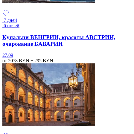
7 дней
6 ночей
Купальни ВЕНГРИИ, красоты АВСТРИИ,
очарование БАВАРИИ
27.09
от 2078
BYN
+ 295
BYN