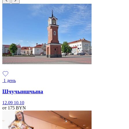
1 день
Шчучыншчына
12.09
10.10
от 175
BYN