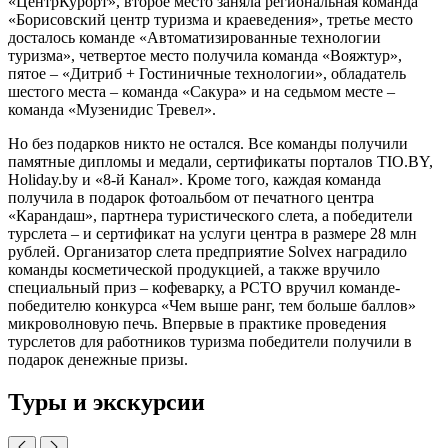
«Центр­Курорт», второе место заняла региональная команда
«Борисовский центр туризма и краеведения», третье место
досталось команде «Автоматизированные технологии
туризма», четвертое место получила команда «Вояжтур»,
пятое – «Дитриб + Гостиничные технологии», обладатель
шестого места – команда «Сакура» и на седьмом месте –
команда «Музенидис Тревел».
Но без подарков никто не остался. Все команды получили
памятные дипломы и медали, сертификаты порталов TIO.BY,
Holiday.by и «8-й Канал». Кроме того, каждая команда
получила в подарок фотоальбом от печатного центра
«Карандаш», партнера туристического слета, а победители
турслета – и сертификат на услуги центра в размере 28 млн
рублей. Организатор слета предприятие Solvex наградило
команды косметической продукцией, а также вручило
специальный приз – кофеварку, а РСТО вручил команде-
победителю конкурса «Чем выше ранг, тем больше баллов»
микроволновую печь. Впервые в практике проведения
турслетов для работников туризма победители получили в
подарок денежные призы.
Туры и экскурсии