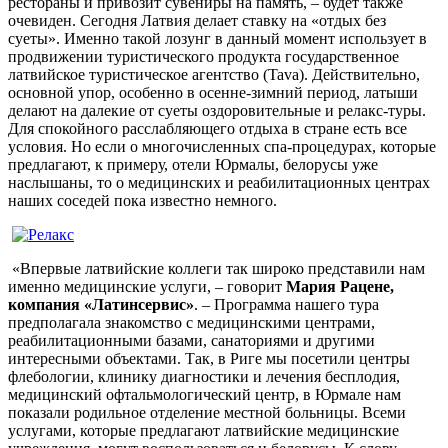
рестораны и привозит сувениры на память, – будет также
очевиден. Сегодня Латвия делает ставку на «отдых без
суеты». Именно такой лозунг в данный момент использует в
продвижении туристического продукта государственное
латвийское туристическое агентство (Tava). Действительно,
основной упор, особенно в осенне-зимний период, латыши
делают на далекие от суеты оздоровительные и релакс-туры.
Для спокойного расслабляющего отдыха в стране есть все
условия. Но если о многочисленных спа-процедурах, которые
предлагают, к примеру, отели Юрмалы, белорусы уже
наслышаны, то о медицинских и реабилитационных центрах
наших соседей пока известно немного.
«Впервые латвийские коллеги так широко представили нам
именно медицинские услуги, – говорит
Мария Рацене,
компания «Латинсервис»
. – Программа нашего тура
предполагала знакомство с медицинскими центрами,
реабилитационными базами, санаториями и другими
интересными объектами. Так, в Риге мы посетили центры
флебологии, клинику диагностики и лечения бесплодия,
медицинский офтальмологический центр, в Юрмале нам
показали родильное отделение местной больницы. Всеми
услугами, которые предлагают латвийские медицинские