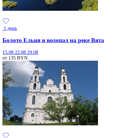
1 день
Болото Ельня и водопад на реке Вята
15.08
22.08
29.08
от 135
BYN