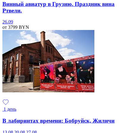
Винный авиатур в Грузию. Праздник вина
Ртвели.
26.09
от 3799
BYN
1 день
В лабиринтах времени: Бобруйск, Жиличи
13.08
20.08
27.08