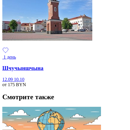
1 день
Шчучыншчына
12.09
10.10
от 175
BYN
Смотрите также