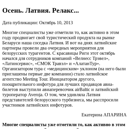
Осень. Латвия. Релакс...
Дата публикации:
Октябрь 10, 2013
Многие специалисты уже отметили то, как активно в этом
году продвигает свой туристический продукта на рынке
Беларуси наша соседка Латвия. И вот на днях латвийские
партнеры провели два очередных мероприятия для
белорусских турагентов. С красавицы Риги этот октябрь
начался для сотрудников компаний «Велнесс Трэвел»,
«Латинсервис», «СМОК Травэл» и «АлатанТур».
Организатором тура с «медицинским» уклоном (на него были
приглашены первые две компании) стало латвийское
агентство Meeting Tour. Инициатором другого,
поощрительного инфотура для лучших продавцов авиа­
билетов выступили авиаперевозчик airBaltic и латвийский
туроператор Averoja. О том, чем удивляла Латвия
представителей белорусского турбизнеса, мы расспросили
участников латвийских инфотуров.
Екатерина АПАРИНА
Многие специалисты уже отметили то, как активно в этом