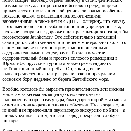
помогающие человеку, ограниченному в своих физических
возможностях, адаптироваться к бытовой среде), широко
применяется иппотерапия – общение с лошадьми особенно
показано людям, страдающим неврологическими
заболеваниями, а также детям с ДЦП. Подчеркну, что Vaivary
– это именно лечебно-реабилитационное учреждение. Тем,
кто хочет поправить здоровье в центре санаторного типа, я бы
посоветовала Jaunkemery. Это действительно настоящий
санаторий: с собственным источником минеральной воды, со
своим аюрведическим центром, с многочисленными
оздоровительными процедурами. Также в качестве
оздоровительный базы и просто неплохого размещения в
Юрмале белорусским туристам можно рекомендовать
реабилитационный центр Siva. Он, как и другие
вышеперечисленные центры, расположен в прекрасном
сосновом бору, недалеко от берега Балтийского моря.
Вообще, хотелось бы выразить признательность латвийским
коллегам за весьма насыщенную, но очень четко
выполненную программу тура, благодаря которой мы смогли
охватить столько разноплановых объектов. Ну а когда в один
из дней нам предложили двухчасовую экскурсию по Риге – я
вновь убедилась в том, что этот город прекрасен в любую
погоду».
К слову, несмотря на то что Рига становится культурной