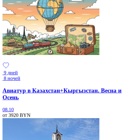
9 дней
8 ночей
Авиатур в Казахстан+Кыргызстан. Весна и
Осень
08.10
от 3920
BYN