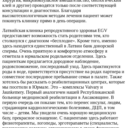
хирургия, микроимпульсное вмешательство, биологический
клей и другие) проводятся только после соответствующей
консультации и диагностики. Благодаря
высокотехнологичным методам лечения пациент может
покинуть клинику прямо в день операции.
Латвийская клиника репродуктивного здоровья EGV
предоставляет возможность стать родителями тем, кто
столкнулся с диагнозом «бесплодие». Кроме того, именно
здесь находится единственный в Латвии банк донорской
спермы. Очень приятную и комфортную атмосферу я
отметила в юрмальском родильном отделении. Здесь
пациенткам предлагается дородовое наблюдение,
родовспоможение, послеродовый уход. Здесь практикуются
роды в воде, приветствуется присутствие на родах партнера и
совместное послеродовое пребывание семьи в палате. Также
хотелось бы рассказать о реабилитационных центрах, которые
мы посетили в Юрмале. Это – комплексы Vaivary и
Jaunkemery. Первый аналогичен нашей Республиканской
больнице медицинской реабилитации в Аксаковщине. В
первую очередь он показан тем, кто перенес инсульт, людям,
страдающим кардиологическими болезнями, ДЦП, в том
числе – детям. Мы увидели очень хорошую медицинскую
базу, прекрасное оснащение. С пациентами здесь работают
физиотерапевты, логопеды, эрготерапаветы (специалисты,