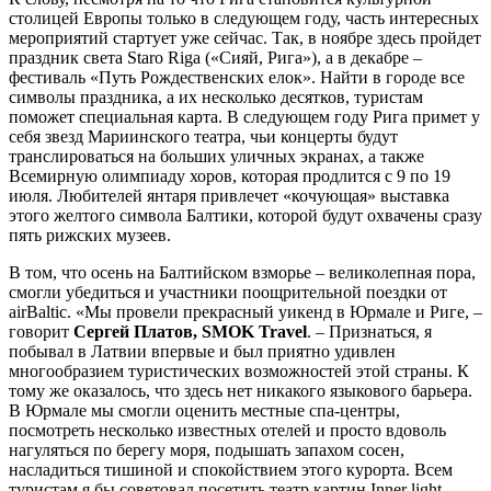
столицей Европы только в следующем году, часть интересных
мероприятий стартует уже сейчас. Так, в ноябре здесь пройдет
праздник света Staro Riga («Сияй, Рига»), а в декабре –
фестиваль «Путь Рождественских елок». Найти в городе все
символы праздника, а их несколько десятков, туристам
поможет специальная карта. В следующем году Рига примет у
себя звезд Мариинского театра, чьи концерты будут
транслироваться на больших уличных экранах, а также
Всемирную олимпиаду хоров, которая продлится с 9 по 19
июля. Любителей янтаря привлечет «кочующая» выставка
этого желтого символа Балтики, которой будут охвачены сразу
пять рижских музеев.
В том, что осень на Балтийском взморье – великолепная пора,
смогли убедиться и участники поощрительной поездки от
airBaltic. «Мы провели прекрасный уикенд в Юрмале и Риге, –
говорит
Сергей Платов, SMOK Travel
. – Признаться, я
побывал в Латвии впервые и был приятно удивлен
многообразием туристических возможностей этой страны. К
тому же оказалось, что здесь нет никакого языкового барьера.
В Юрмале мы смогли оценить местные спа-центры,
посмотреть несколько известных отелей и просто вдоволь
нагуляться по берегу моря, подышать запахом сосен,
насладиться тишиной и спокойствием этого курорта. Всем
туристам я бы советовал посетить театр картин Inner light –