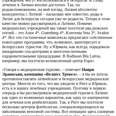
учреждения, могут воспользоваться и белорусы. К слову,
лечение в Латвии вполне доступно. Так, по
родовспоможению, на мой взгляд, Латвия абсолютно
конкурентна с Литвой – насколько мне известно, роды в
Литве для белорусок сегодня уже не редкость. Теперь в этом
качестве можно рассматривать и Латвию. Помимо
медицинских учреждений мы также посетили ряд рижских
отелей – это Astor 4*, Gutenberg 4*, Konventa Seta 3*, Avalon
4*. Все эти гостиничные комплексы предлагают собственные
новогодние программы, что, возможно, заинтересует и
белорусских туристов. Ну а Юрмала, как всегда, порадовала
шикарными спа-центрами и многочисленными
оздоровительными процедурами. В Radisson Blu Latvia,
например, мы посетили великолепный центр Espa».
«Говоря о медицинском туризме, – отмечает
Наири
Эраносьян, компания «Велнесс Тревел»
, – я бы не хотела
противопоставлять латвийские и белорусские медицинские
центры. Многое из того, что мы увидели в Риге и Юрмале,
есть и в наших лечебных учреждениях. Поэтому в первую
очередь я бы рассматривала медицинский туризм в Латвии
как один из возможных вариантов, как одну из альтернатив
для лечения или реабилитации. Так, в Риге мы посетили
несколько центров флебологии, специализирующихся на
заболеваниях венозной системы. Все операции здесь (лазерная