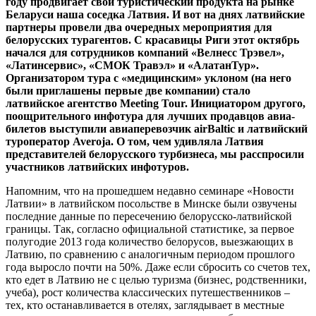
году продвигает свой туристический продукта на рынке
Беларуси наша соседка Латвия. И вот на днях латвийские
партнеры провели два очередных мероприятия для
белорусских турагентов. С красавицы Риги этот октябрь
начался для сотрудников компаний «Велнесс Трэвел»,
«Латинсервис», «СМОК Травэл» и «АлатанТур».
Организатором тура с «медицинским» уклоном (на него
были приглашены первые две компании) стало
латвийское агентство Meeting Tour. Инициатором другого,
поощрительного инфотура для лучших продавцов авиа­
билетов выступили авиаперевозчик airBaltic и латвийский
туроператор Averoja. О том, чем удивляла Латвия
представителей белорусского турбизнеса, мы расспросили
участников латвийских инфотуров.
Напомним, что на прошедшем недавно семинаре «Новости
Латвии» в латвийском посольстве в Минске были озвучены
последние данные по пересечению белорусско-латвийской
границы. Так, согласно официальной статистике, за первое
полугодие 2013 года количество белорусов, выезжающих в
Латвию, по сравнению с аналогичным периодом прошлого
года выросло почти на 50%. Даже если сбросить со счетов тех,
кто едет в Латвию не с целью туризма (бизнес, родственники,
учеба), рост количества классических путешественников –
тех, кто останавливается в отелях, заглядывает в местные