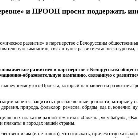
еревне» и ПРООН просит поддержать и
ическое развитие» в партнерстве с Белорусским общественны
вательную кампанию, связанную с развитием агроэкотуризма, 
номическое развитие» в партнерстве с Белорусским общест
мационно-образовательную кампанию, связанную с развитие
 вышеупомянутого Проекта, который направлен на развитие аг
ации хочется защитить простые вечные ценности, которые у нас 
деревня, природа, фольклор, ремесла, обряды, еда и, конечно, 
циальных плакатов разной тематики: «Смачна, як у бабулі», «Ва
ти плакаты в городах нашей страны.
ественникам (и не только), что отдыхать, причем отдыхать хор