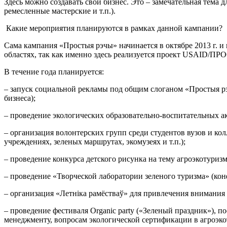
Здесь можно создавать свой бизнес. Это – замечательная тема 
ремесленные мастерские и т.п.).
Какие мероприятия планируются в рамках данной кампании?
Сама кампания «Простыя рэчы» начинается в октябре 2013 г. и
областях, так как именно здесь реализуется проект USAID/ПР
В течение года планируется:
– запуск социальной рекламы под общим слоганом «Простыя р
бизнеса);
– проведение экологических образовательно-воспитательных а
– организация волонтерских групп среди студентов вузов и кол
учреждениях, зеленых маршрутах, экомузеях и т.п.);
– проведение конкурса детского рисунка на тему агроэкотуриз
– проведение «Творческой лаборатории зеленого туризма» (ко
– организация «Летніка ра­мёстваў» для привлечения внимания
– проведение фестиваля Organic party («Зеленый праздник»), 
менеджменту, вопросам экологической сертификации в агроэко