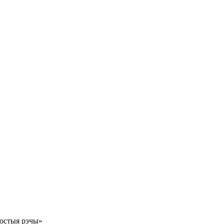
остыя рэчы»