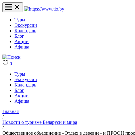
Туры
Экскурсии
Календарь
Блог
Акции
Афиша
0
Туры
Экскурсии
Календарь
Блог
Акции
Афиша
Главная
/
Новости о туризме Беларуси и мира
/
Общественное объединение «Отдых в деревне» и ПРООН прос