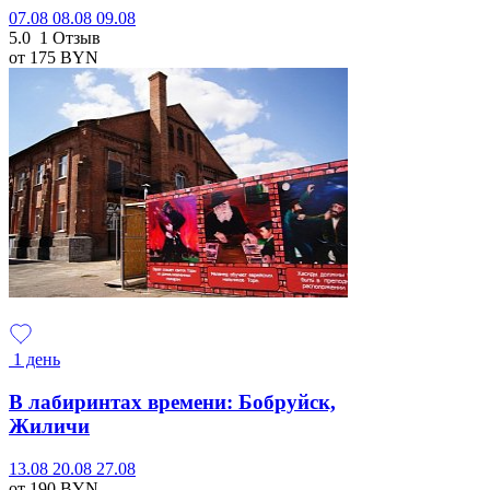
07.08
08.08
09.08
5.0
1 Отзыв
от 175
BYN
1 день
В лабиринтах времени: Бобруйск,
Жиличи
13.08
20.08
27.08
от 190
BYN