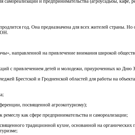
для самореализации и предпринимательства (агроусадьбы, кафе, 
 про­длится год. Она предназначена для всех жителей страны. Н
ООН.
эчы», направленной на привлечение внимания широкой обществе
кций с привлечением детей и молодежи, приуроченных ко Дню З
леджей Брестской и Гродненской областей для работы на объекта
ма;
нференции, посвященной агроэкотуризму);
 к ремеслу как сфере предпринимательства и самореализации;
посвященного традиционной кухне, основанной на органических 
туризме;