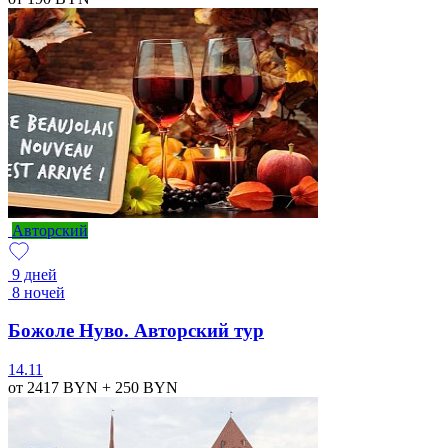
Авторский
9 дней
8 ночей
Божоле Нуво. Авторский тур
14.11
от 2417
BYN
+ 250
BYN