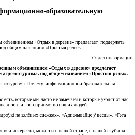
нформационно-образовательную
м объединением «Отдых в деревне» предлагает поддержать
под общим названием «Простыя рэчы».
Отдел информации
венным объединением «Отдых в деревне» предлагает
м агроэкотуризма, под общим названием «Простыя рэчы».
роэкотуризма. Почему информационно-образовательная
есть, которые мы часто не замечаем и которые уходят от нас.
душевность и гостеприимство наших людей.
ндроўкі па зялёных сцежках», «Адпачывайце ў вёсцы», «Гэта
ошо и интересно, можно и в нашей стране, в нашей глубинке.