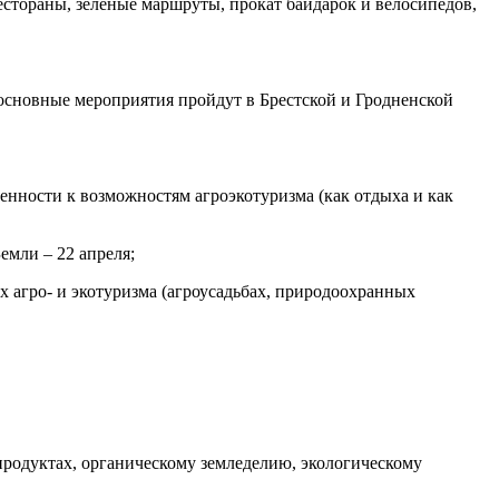
рестораны, зеленые маршруты, прокат байдарок и велосипедов,
о основные мероприятия пройдут в Брестской и Гродненской
нности к возможностям агроэкотуризма (как отдыха и как
емли – 22 апреля;
х агро- и экотуризма (агроусадьбах, природоохранных
продуктах, органическому земледелию, экологическому