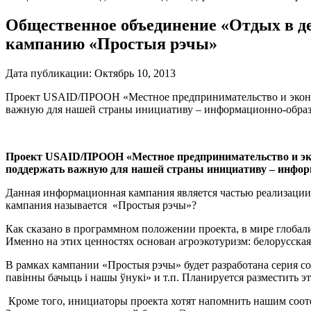
Общественное объединение «Отдых в д
кампанию «Простыя рэчы»
Дата публикации:
Октябрь 10, 2013
Проект USAID/ПРООН «Местное предпринимательство и эконом
важную для нашей страны инициативу – информационно-образо
Проект USAID/ПРООН «Местное предпринимательство и эко
поддержать важную для нашей страны инициативу – инфор
Данная информационная кампания является частью реализации
кампания называется «Простыя рэчы»?
Как сказано в программном положении проекта, в мире глобализ
Именно на этих ценностях основан агроэкотуризм: белорусская 
В рамках кампании «Простыя рэчы» будет разработана серия со
павінны бачыць і нашы ўнукі» и т.п. Планируется разместить э
Кроме того, инициаторы проекта хотят напомнить нашим соотеч